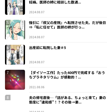
妊婦。医師の姉に相談した数週...
2024.08.07
5
強引に『叔父の産院』へ転院させた夫。だが後日
⇒「私に任せて」医師の姉が行っ...
2024.08.07
6
出産前に転院した妻＃5
2024.08.07
7
【ダイソー工作】たった400円で完成する「おう
ちプラネタリウム」が感動的！...
2021.08.06
8
夫の帰宅直後…「話がある、ちょっと来て」妻の
態度に”違和感”！？その後→妻...
2024.08.01