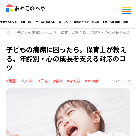
子育てのヒント
知育・遊び
子どもとの暮らし
食・レシピ
運動とからだ
習い事
入園・入学準備
漫画
子どもの癇癪に困ったら。保育士が教える、年齢別・心の成長を支える
子どもの癇癪に困ったら。保育士が教え
る、年齢別・心の成長を支える対応のコ
ツ
#発達
#しつけ
#子育ての悩み
#育て方
#3～6歳
2026.02.12