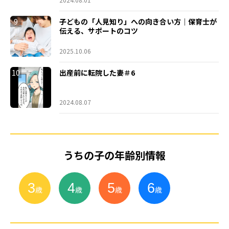
9
子どもの「人見知り」への向き合い方｜保育士が
伝える、サポートのコツ
2025.10.06
10
出産前に転院した妻＃6
2024.08.07
うちの子の年齢別情報
3
4
5
6
小
学
生
歳
歳
歳
歳