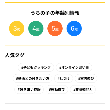
うちの子の年齢別情報
3
4
5
6
小
学
生
歳
歳
歳
歳
人気タグ
子どもクッキング
オンライン習い事
動画との付き合い方
しつけ
室内遊び
好き嫌い克服
運動遊び
非認知能力