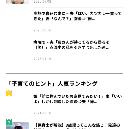
2025.07.08
高熱で寝込む妻に…夫「はい、カツカレー買って
きた」妻「なんで？」直後⇒“衝...
2025.09.16
病院で…夫「母さんが待ってるから帰るぞ
（笑）」点滴中の私を引きずり出した直...
2026.01.19
「子育てのヒント」人気ランキング
1
娘「前に住んでいたお家見てみたい！」妻「いい
よ」しかし到着した直後⇒夫「帰...
2024.08.10
2
【保育士が解説】3歳児ってこんな感じ！発達の