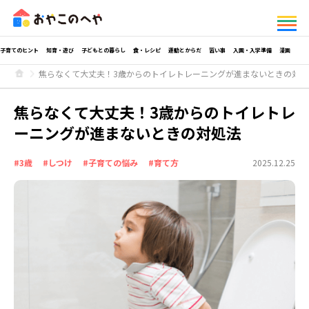
子育てのヒント
知育・遊び
子どもとの暮らし
食・レシピ
運動とからだ
習い事
入園・入学準備
漫画
焦らなくて大丈夫！3歳からのトイレトレーニングが進まないときの対処
焦らなくて大丈夫！3歳からのトイレトレ
ーニングが進まないときの対処法
#3歳
#しつけ
#子育ての悩み
#育て方
2025.12.25