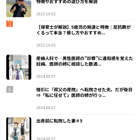
特徴やおすすめの遊び方を解説
2023.10.02
3
【保育士が解説】5歳児の発達と特徴｜反抗期が
くるって本当？接し方やおすすめ...
2023.10.02
4
産婦人科で…男性医師の”診察”に違和感を覚えた
妊婦。医師の姉に相談した数週...
2024.08.07
5
強引に『叔父の産院』へ転院させた夫。だが後日
⇒「私に任せて」医師の姉が行っ...
2024.08.07
6
出産前に転院した妻＃5
2024.08.07