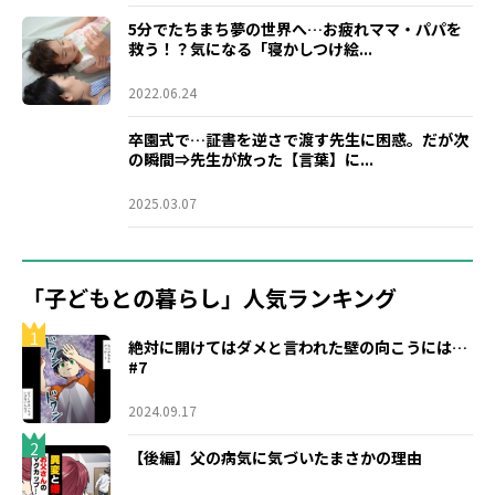
5分でたちまち夢の世界へ…お疲れママ・パパを
救う！？気になる「寝かしつけ絵...
2022.06.24
卒園式で…証書を逆さで渡す先生に困惑。だが次
の瞬間⇒先生が放った【言葉】に...
2025.03.07
「子どもとの暮らし」人気ランキング
1
絶対に開けてはダメと言われた壁の向こうには…
#7
2024.09.17
2
【後編】父の病気に気づいたまさかの理由