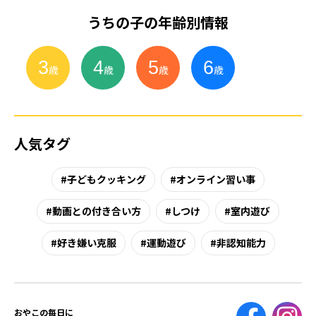
うちの子の年齢別情報
3
4
5
6
小
学
生
歳
歳
歳
歳
人気タグ
子どもクッキング
オンライン習い事
動画との付き合い方
しつけ
室内遊び
好き嫌い克服
運動遊び
非認知能力
おやこの毎日に