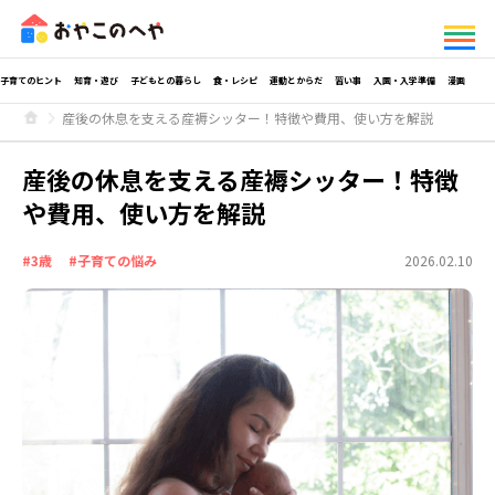
子育てのヒント
知育・遊び
子どもとの暮らし
食・レシピ
運動とからだ
習い事
入園・入学準備
漫画
産後の休息を支える産褥シッター！特徴や費用、使い方を解説
産後の休息を支える産褥シッター！特徴
や費用、使い方を解説
#3歳
#子育ての悩み
2026.02.10