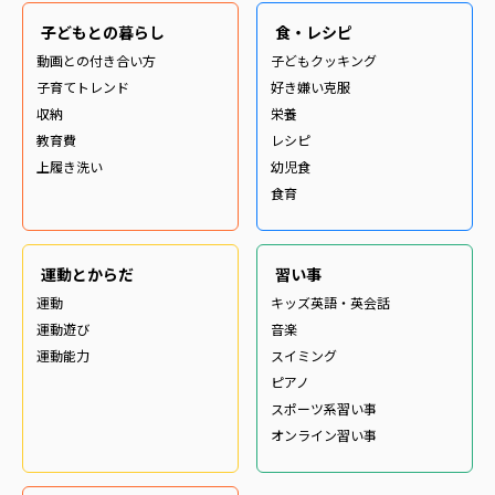
子どもとの暮らし
食・レシピ
動画との付き合い方
子どもクッキング
子育てトレンド
好き嫌い克服
収納
栄養
教育費
レシピ
上履き洗い
幼児食
食育
運動とからだ
習い事
運動
キッズ英語・英会話
運動遊び
音楽
運動能力
スイミング
ピアノ
スポーツ系習い事
オンライン習い事