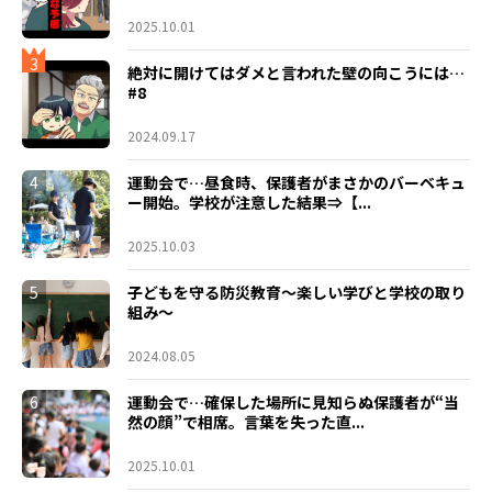
2025.10.01
3
絶対に開けてはダメと言われた壁の向こうには…
#8
2024.09.17
4
運動会で…昼食時、保護者がまさかのバーベキュ
ー開始。学校が注意した結果⇒【...
2025.10.03
5
子どもを守る防災教育～楽しい学びと学校の取り
組み～
2024.08.05
6
運動会で…確保した場所に見知らぬ保護者が“当
然の顔”で相席。言葉を失った直...
2025.10.01