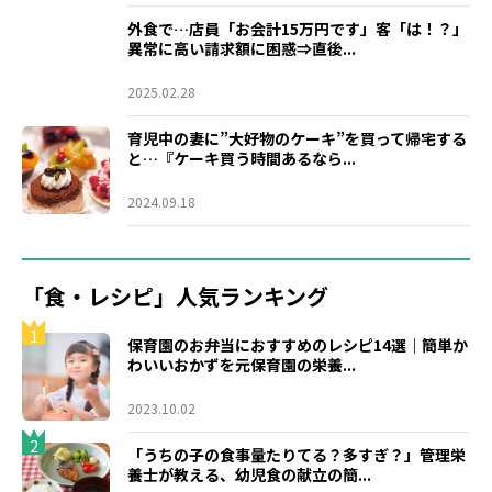
外食で…店員「お会計15万円です」客「は！？」
異常に高い請求額に困惑⇒直後...
2025.02.28
育児中の妻に”大好物のケーキ”を買って帰宅する
と…『ケーキ買う時間あるなら...
2024.09.18
「食・レシピ」人気ランキング
1
保育園のお弁当におすすめのレシピ14選｜簡単か
わいいおかずを元保育園の栄養...
2023.10.02
2
「うちの子の食事量たりてる？多すぎ？」管理栄
養士が教える、幼児食の献立の簡...