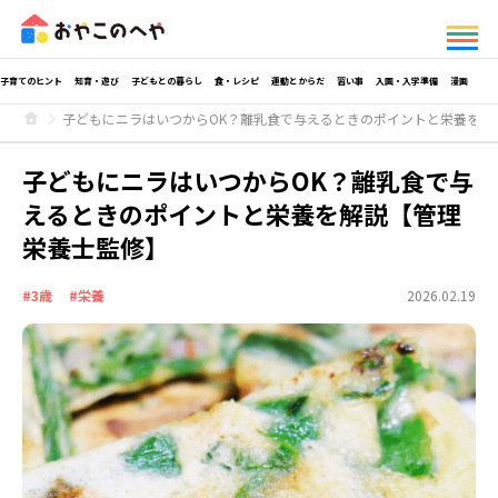
子育てのヒント
知育・遊び
子どもとの暮らし
食・レシピ
運動とからだ
習い事
入園・入学準備
漫画
子どもにニラはいつからOK？離乳食で与えるときのポイントと栄養を解
子どもにニラはいつからOK？離乳食で与
えるときのポイントと栄養を解説【管理
栄養士監修】
#3歳
#栄養
2026.02.19