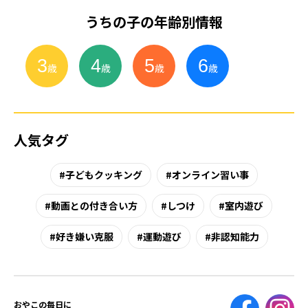
うちの子の年齢別情報
3
4
5
6
小
学
生
歳
歳
歳
歳
人気タグ
子どもクッキング
オンライン習い事
動画との付き合い方
しつけ
室内遊び
好き嫌い克服
運動遊び
非認知能力
おやこの毎日に