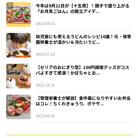
7
今年は9月21日が【十五夜】！親子で盛り上がる
「お月見ごはん」の献立アイデ...
2021.09.13
8
幼児食にも使えるうどんのレシピ10選！元・保育
園栄養士が温かい＆冷たいうど...
2023.07.12
9
【セリアのおにぎり型】100円調理グッズがコス
パよすぎて感涙！かぼちゃとお...
2021.10.23
10
【管理栄養士が解説】食中毒になりやすいお弁当
はコレ！ちくわきゅうり、ポテサ...
2022.06.05