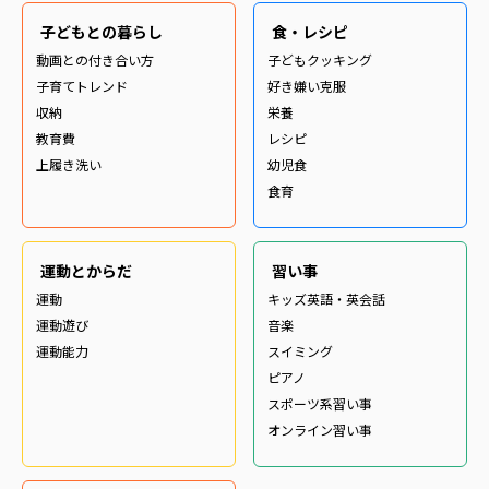
子どもとの暮らし
食・レシピ
動画との付き合い方
子どもクッキング
子育てトレンド
好き嫌い克服
収納
栄養
教育費
レシピ
上履き洗い
幼児食
食育
運動とからだ
習い事
運動
キッズ英語・英会話
運動遊び
音楽
運動能力
スイミング
ピアノ
スポーツ系習い事
オンライン習い事