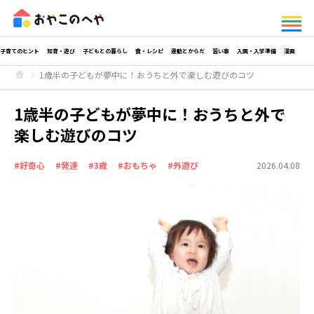
子育てのヒント
知育・遊び
子どもとの暮らし
食・レシピ
運動とからだ
習い事
入園・入学準備
漫画
1歳半の子どもが夢中に！おうちと外で楽しむ遊びのコツ
1歳半の子どもが夢中に！おうちと外で
楽しむ遊びのコツ
#好奇心
#発達
#3歳
#おもちゃ
#外遊び
2026.04.08