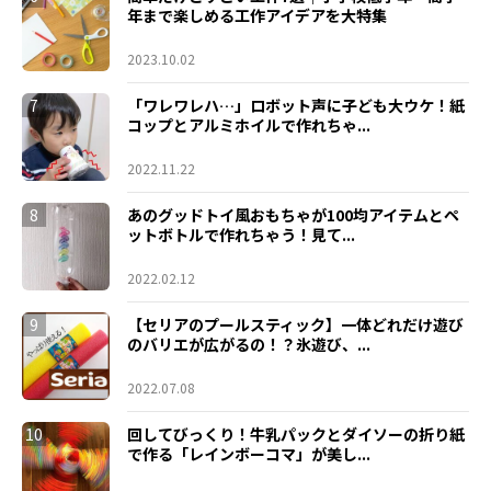
年まで楽しめる工作アイデアを大特集
2023.10.02
7
「ワレワレハ…」ロボット声に子ども大ウケ！紙
コップとアルミホイルで作れちゃ...
2022.11.22
8
あのグッドトイ風おもちゃが100均アイテムとペ
ットボトルで作れちゃう！見て...
2022.02.12
9
【セリアのプールスティック】一体どれだけ遊び
のバリエが広がるの！？氷遊び、...
2022.07.08
10
回してびっくり！牛乳パックとダイソーの折り紙
で作る「レインボーコマ」が美し...