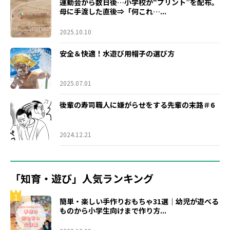
運動会から数日後…小学校が“プリント”を配布。
母に手渡した直後⇒「何これ…...
2025.10.10
安全＆快適！水遊び用帽子の選び方
2025.07.01
後輩の寿司職人に嫌がらせをする先輩の末路＃6
2024.12.21
「知育・遊び」人気ランキング
1
簡単・楽しい手作りおもちゃ31選｜幼児が遊べる
ものから小学生向けまで作り方...