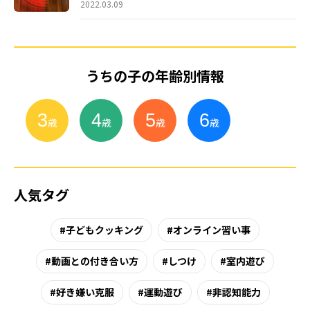
2022.03.09
うちの子の年齢別情報
3
4
5
6
小
学
生
歳
歳
歳
歳
人気タグ
子どもクッキング
オンライン習い事
動画との付き合い方
しつけ
室内遊び
好き嫌い克服
運動遊び
非認知能力