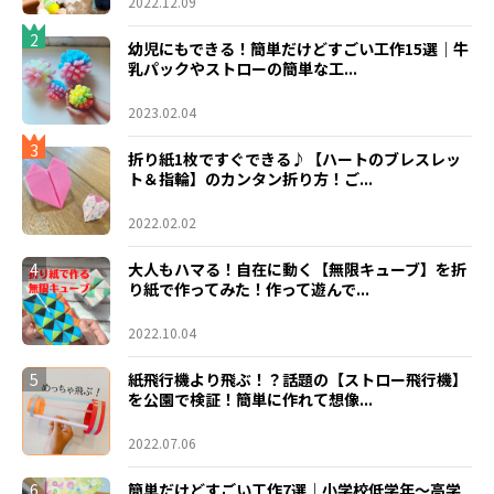
2022.12.09
2
幼児にもできる！簡単だけどすごい工作15選｜牛
乳パックやストローの簡単な工...
2023.02.04
3
折り紙1枚ですぐできる♪【ハートのブレスレッ
ト＆指輪】のカンタン折り方！ご...
2022.02.02
4
大人もハマる！自在に動く【無限キューブ】を折
り紙で作ってみた！作って遊んで...
2022.10.04
5
紙飛行機より飛ぶ！？話題の【ストロー飛行機】
を公園で検証！簡単に作れて想像...
2022.07.06
6
簡単だけどすごい工作7選｜小学校低学年〜高学