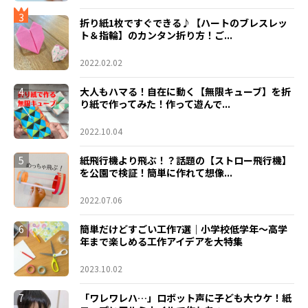
3
折り紙1枚ですぐできる♪【ハートのブレスレッ
ト＆指輪】のカンタン折り方！ご...
2022.02.02
4
大人もハマる！自在に動く【無限キューブ】を折
り紙で作ってみた！作って遊んで...
2022.10.04
5
紙飛行機より飛ぶ！？話題の【ストロー飛行機】
を公園で検証！簡単に作れて想像...
2022.07.06
6
簡単だけどすごい工作7選｜小学校低学年〜高学
年まで楽しめる工作アイデアを大特集
2023.10.02
7
「ワレワレハ…」ロボット声に子ども大ウケ！紙