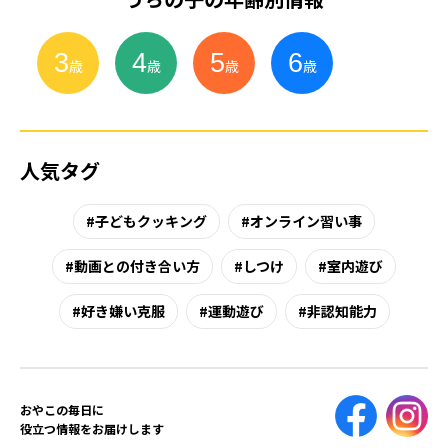
3
4
5
6
小
学
生
歳
歳
歳
歳
人気タグ
子どもクッキング
オンライン習い事
動画との付き合い方
しつけ
室内遊び
好き嫌い克服
運動遊び
非認知能力
おやこの毎日に
役立つ情報をお届けします