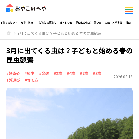
子育てのヒント
知育・遊び
子どもとの暮らし
食・レシピ
運動とからだ
習い事
入園・入学準備
漫画
3月に出てくる虫は？子どもと始める春の昆虫観察
3月に出てくる虫は？子どもと始める春の
昆虫観察
#好奇心
#絵本
#発達
#3歳
#4歳
#6歳
#5歳
2026.03.19
#外遊び
#育て方