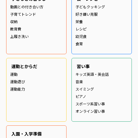
動画との付き合い方
子どもクッキング
子育てトレンド
好き嫌い克服
収納
栄養
教育費
レシピ
上履き洗い
幼児食
食育
運動とからだ
習い事
運動
キッズ英語・英会話
運動遊び
音楽
運動能力
スイミング
ピアノ
スポーツ系習い事
オンライン習い事
入園・入学準備