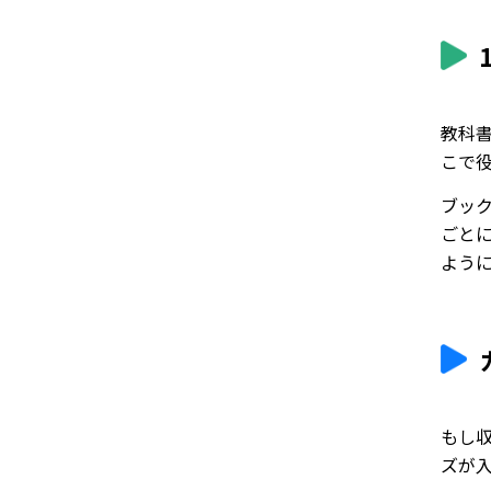
教科
こで役
ブッ
ごと
よう
もし収
ズが