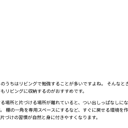
Loaded
:
57.69%
/
Mute
年のうちはリビングで勉強することが多いですよね。 そんなと
書もリビングに収納するのがおすすめです。
する場所と片づける場所が離れていると、つい出しっぱなしに
す。 棚の一角を専用スペースにするなど、すぐに戻せる環境を
お片づけの習慣が自然と身に付きやすくなります。