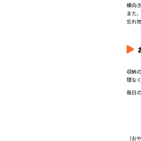
横向
また
忘れ
収納
理な
毎日
（お