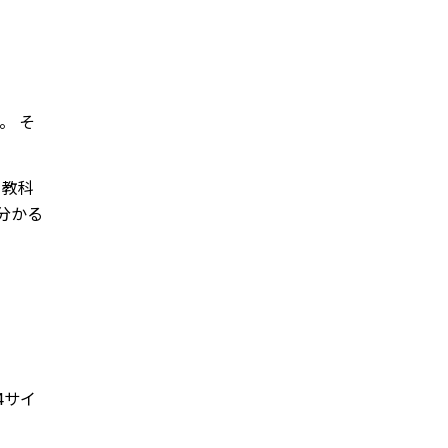
。 そ
 教科
分かる
4サイ