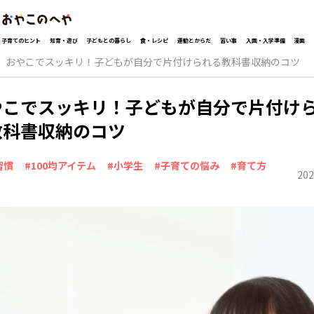
子育てのヒント
知育・遊び
子どもとの暮らし
食・レシピ
運動とからだ
習い事
入園・入学準備
漫画
おやこでスッキリ！子どもが自分で片付けられる教科書収納のコツ
やこでスッキリ！子どもが自分で片付け
教科書収納のコツ
習慣
#100均アイテム
#小学生
#子育ての悩み
#育て方
202