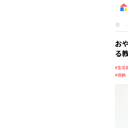
お
る
#生活
#収納