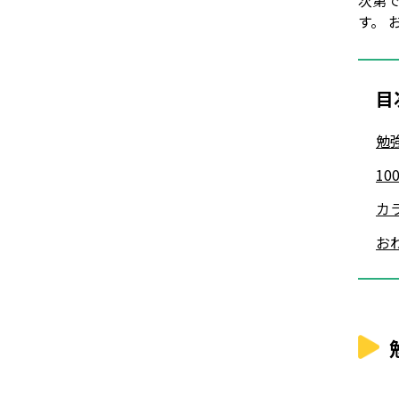
次第
す。
目
勉
1
カ
お