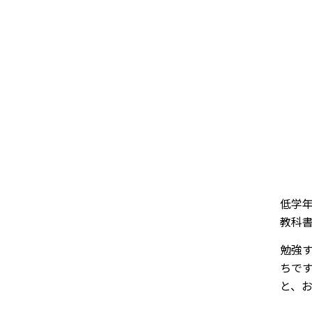
低学
教科
勉強
ちで
と、