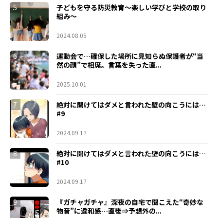
5
子どもを守る防災教育～楽しい学びと学校の取り
組み～
2024.08.05
6
運動会で…確保した場所に見知らぬ保護者が“当
然の顔”で相席。言葉を失った直...
2025.10.01
7
絶対に開けてはダメと言われた壁の向こうには…
#9
2024.09.17
8
絶対に開けてはダメと言われた壁の向こうには…
#10
2024.09.17
9
『ガチャガチャ』深夜の自宅で聞こえた“奇妙な
物音”に違和感…直後⇒予想外の...