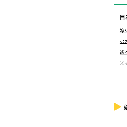
目
嫁
弟
逃
父
音
主
弟
彼