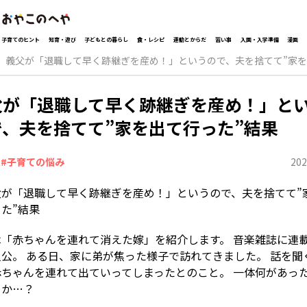
子育てのヒント
知育・遊び
子どもとの暮らし
食・レシピ
運動とからだ
習い事
入園・入学準備
漫画
義父が「退職して早く跡継ぎを産め！」というので、夫を捨てて”家を
父が「退職して早く跡継ぎを産め！」と
で、夫を捨てて”家を出て行った”結果
202
#子育ての悩み
は「赤ちゃんを連れて消えた嫁」を紹介します。 音楽雑誌に連
公。 ある日、家に弟が焦った様子で訪れてきました。 話を聞
赤ちゃんを連れて出ていってしまったとのこと。 一体何があっ
うか…？