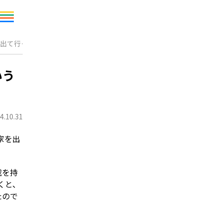
出て行った”結果
いう
4.10.31
載を持
くと、
たので