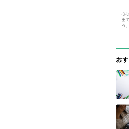
心
出
う
おす