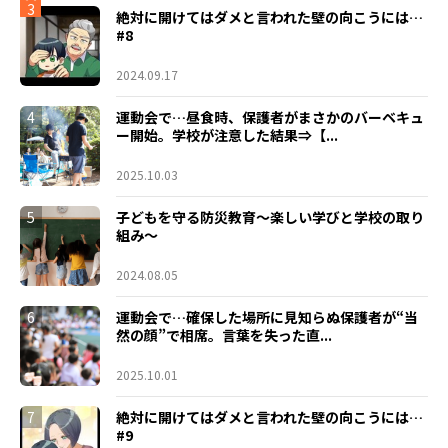
3
絶対に開けてはダメと言われた壁の向こうには…
#8
2024.09.17
4
運動会で…昼食時、保護者がまさかのバーベキュ
ー開始。学校が注意した結果⇒【...
2025.10.03
5
子どもを守る防災教育～楽しい学びと学校の取り
組み～
2024.08.05
6
運動会で…確保した場所に見知らぬ保護者が“当
然の顔”で相席。言葉を失った直...
2025.10.01
7
絶対に開けてはダメと言われた壁の向こうには…
#9