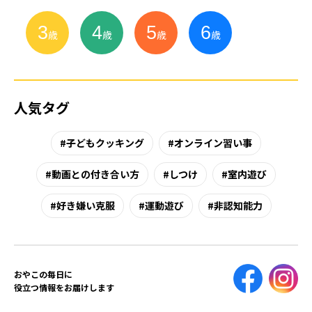
3
4
5
6
小
学
生
歳
歳
歳
歳
人気タグ
子どもクッキング
オンライン習い事
動画との付き合い方
しつけ
室内遊び
好き嫌い克服
運動遊び
非認知能力
おやこの毎日に
役立つ情報をお届けします