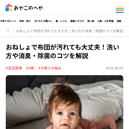
子育てのヒント
知育・遊び
子どもとの暮らし
食・レシピ
運動とからだ
習い事
入園・入学準備
漫画
おねしょで布団が汚れても大丈夫！洗い方や消臭・除菌のコツを解説
おねしょで布団が汚れても大丈夫！洗い
方や消臭・除菌のコツを解説
#生活習慣
#3歳
#子育ての悩み
2026.06.03