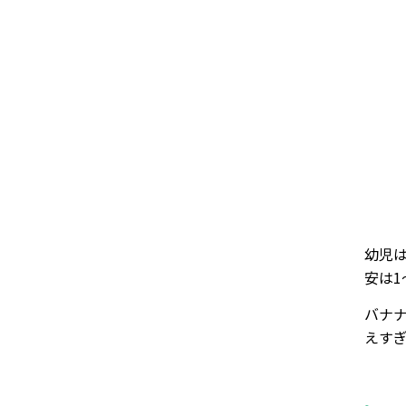
幼児
安は1〜
バナナ
えす