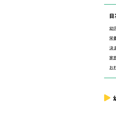
目
幼
栄
決
家
お