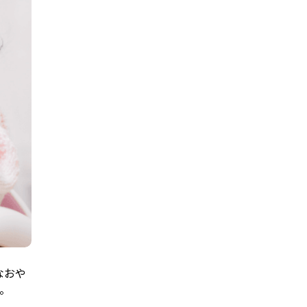
なおや
。