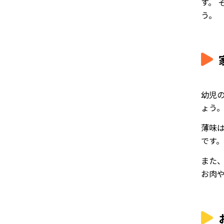
す。
う。
幼児
ょう
薄味
です。
また
お肉