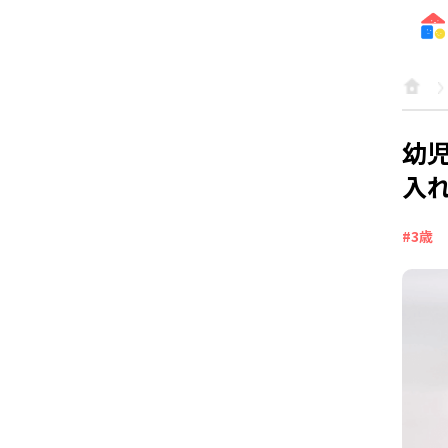
幼
入
#3歳