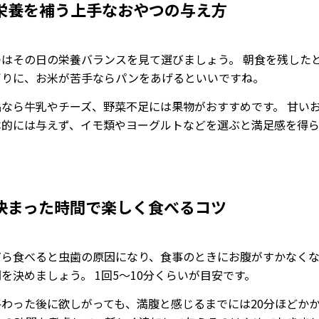
栄養を補う上手なおやつの与え方
つはその日の栄養バランスを見て選びましょう。 朝食を残した
ぎりに、お米が苦手ならパンをあげるといいですね。
品なら牛乳やチーズ、野菜不足には果物がおすすめです。 甘い
本的には与えず、イモ類やヨーグルトなどを選ぶと満足感を得
。
決まった時間で楽しく食べるコツ
だら食べると虫歯の原因になり、食事のときにお腹がすかなく
を決めましょう。 1回5〜10分くらいが目安です。
終わった後に欲しがっても、満腹と感じるまでには20分ほどか