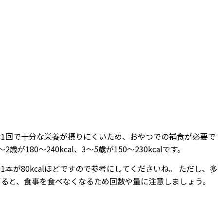
53.57%
/
Mute
は1回で十分な栄養が摂りにくいため、おやつでの補食が必要です
2歳が180〜240kcal、3〜5歳が150〜230kcalです。
1本が80kcalほどですので参考にしてくださいね。 ただし、
ぎると、食事を食べなくなるため回数や量に注意しましょう。