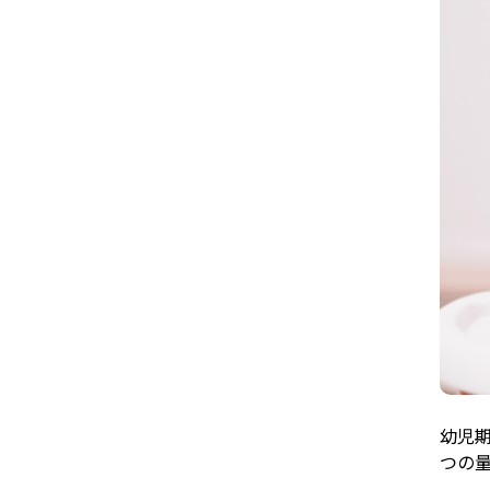
幼児
つの