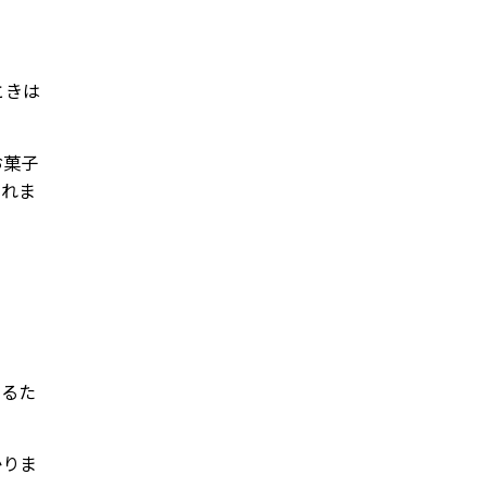
ときは
お菓子
られま
なるた
かりま