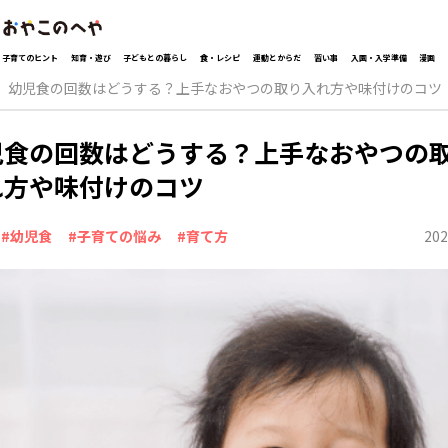
子育てのヒント
知育・遊び
子どもとの暮らし
食・レシピ
運動とからだ
習い事
入園・入学準備
漫画
幼児食の回数はどうする？上手なおやつの取り入れ方や味付けのコツ
児食の回数はどうする？上手なおやつの
れ方や味付けのコツ
202
#幼児食
#子育ての悩み
#育て方