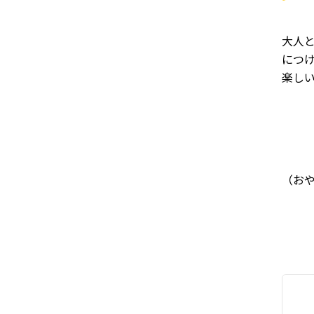
大人
につ
楽し
（お