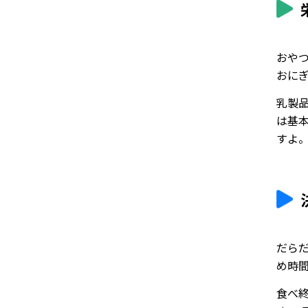
おや
おに
乳製
は基
すよ
だら
め時間
食べ