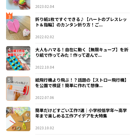
2023.02.04
3
折り紙1枚ですぐできる♪【ハートのブレスレッ
ト＆指輪】のカンタン折り方！ご...
2022.02.02
4
大人もハマる！自在に動く【無限キューブ】を折
り紙で作ってみた！作って遊んで...
2022.10.04
5
紙飛行機より飛ぶ！？話題の【ストロー飛行機】
を公園で検証！簡単に作れて想像...
2022.07.06
6
簡単だけどすごい工作7選｜小学校低学年〜高学
年まで楽しめる工作アイデアを大特集
2023.10.02