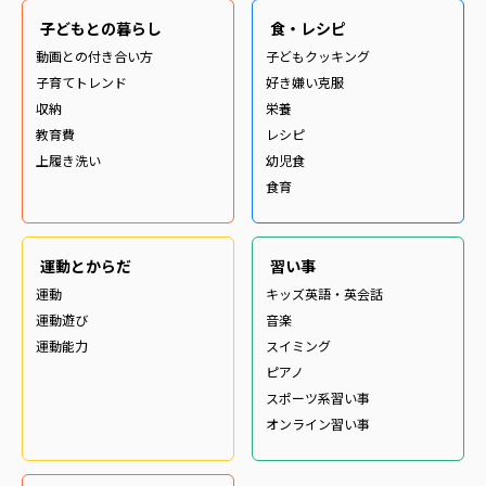
子どもとの暮らし
食・レシピ
動画との付き合い方
子どもクッキング
子育てトレンド
好き嫌い克服
収納
栄養
教育費
レシピ
上履き洗い
幼児食
食育
運動とからだ
習い事
運動
キッズ英語・英会話
運動遊び
音楽
運動能力
スイミング
ピアノ
スポーツ系習い事
オンライン習い事