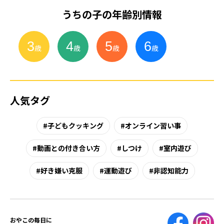
うちの子の年齢別情報
3
4
5
6
小
学
生
歳
歳
歳
歳
人気タグ
子どもクッキング
オンライン習い事
動画との付き合い方
しつけ
室内遊び
好き嫌い克服
運動遊び
非認知能力
おやこの毎日に