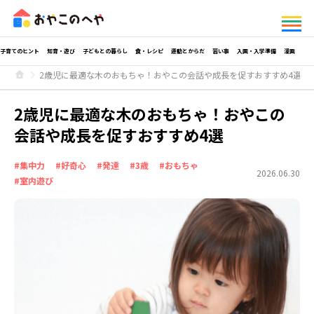
子育てのヒント
知育・遊び
子どもとの暮らし
食・レシピ
運動とからだ
習い事
入園・入学準備
漫画
2歳児に最適な木のおもちゃ！おやこの会話や成長を促すおすすめ4選
2歳児に最適な木のおもちゃ！おやこの
会話や成長を促すおすすめ4選
#集中力
#好奇心
#発達
#3歳
#おもちゃ
2026.06.30
#室内遊び