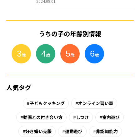
2024.08.01
うちの子の年齢別情報
3
4
5
6
小
学
生
歳
歳
歳
歳
人気タグ
子どもクッキング
オンライン習い事
動画との付き合い方
しつけ
室内遊び
好き嫌い克服
運動遊び
非認知能力