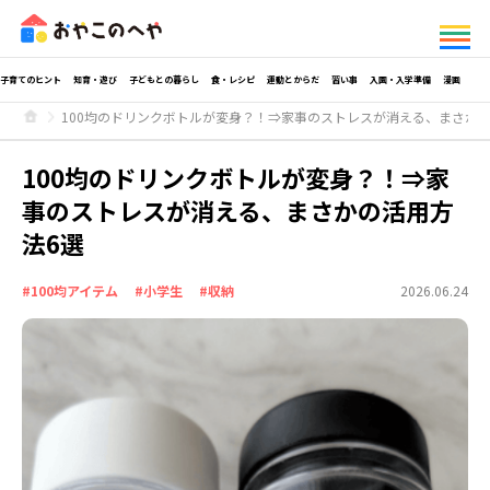
子育てのヒント
知育・遊び
子どもとの暮らし
食・レシピ
運動とからだ
習い事
入園・入学準備
漫画
100均のドリンクボトルが変身？！⇒家事のストレスが消える、まさかの
100均のドリンクボトルが変身？！⇒家
事のストレスが消える、まさかの活用方
法6選
#100均アイテム
#小学生
#収納
2026.06.24