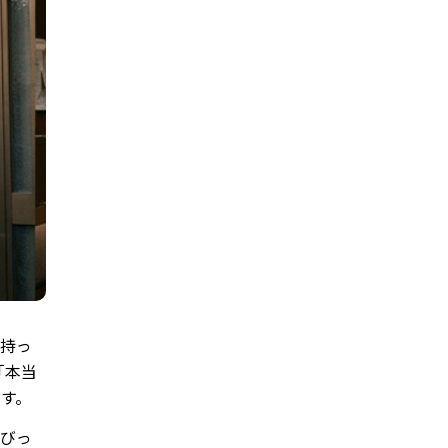
れ持っ
「本当
す。
とびっ