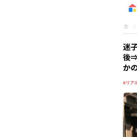
迷
後
か
#リア