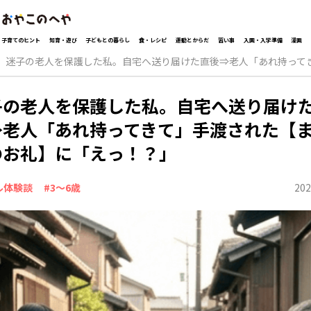
子育てのヒント
知育・遊び
子どもとの暮らし
食・レシピ
運動とからだ
習い事
入園・入学準備
漫画
迷子の老人を保護した私。自宅へ送り届けた直後⇒老人「あれ持って
子の老人を保護した私。自宅へ送り届け
⇒老人「あれ持ってきて」手渡された【
のお礼】に「えっ！？」
202
ル体験談
#3～6歳