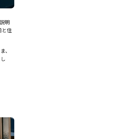
説明
前と住
まま、
まし