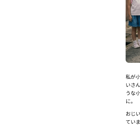
私が
いさ
うな
に。
おじ
てい