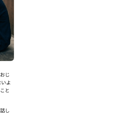
いおじ
ないよ
ること
と話し