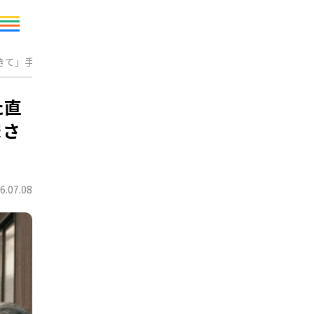
きて」手渡された【まさかのお礼】に「えっ！？」
た直
まさ
6.07.08