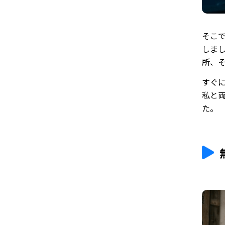
そこ
しま
所、
すぐ
私と
た。