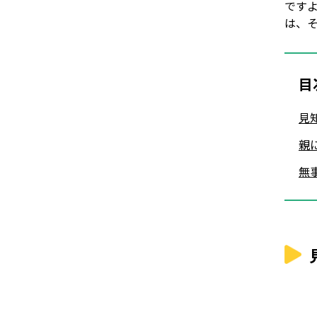
ですよ
は、
目
見
親
無