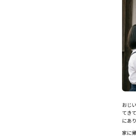
おじ
てき
にあ
家に