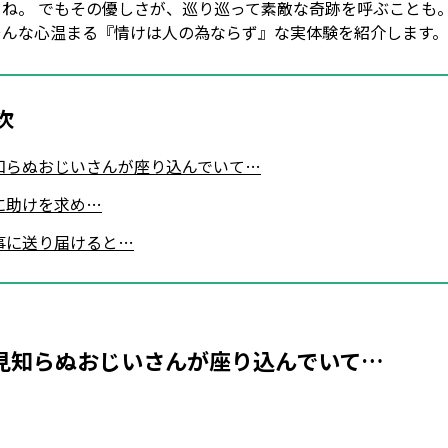
ね。 でもその優しさが、巡り巡って素敵な奇跡を呼ぶことも。
そんな心温まる『情けは人の為ならず』な実体験を紹介します。
次
知らぬおじいさんが座り込んでいて…
に助けを求め…
事に送り届けると…
見知らぬおじいさんが座り込んでいて…
Loaded
:
45.33%
/