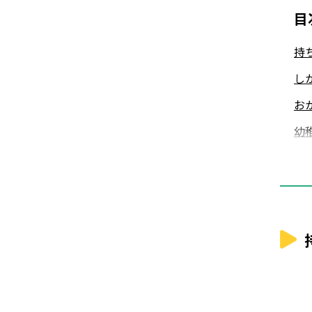
目
持
し
お
幼
園
焦