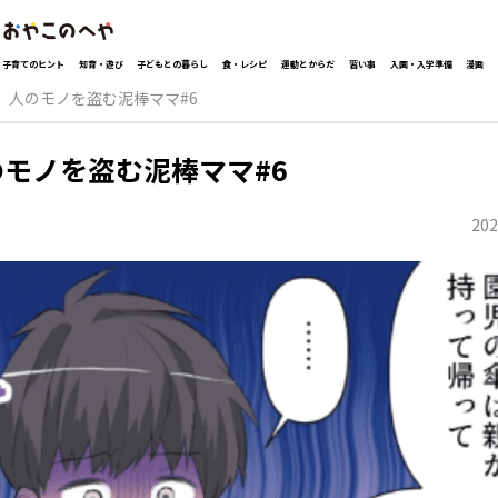
子育てのヒント
知育・遊び
子どもとの暮らし
食・レシピ
運動とからだ
習い事
入園・入学準備
漫画
人のモノを盗む泥棒ママ#6
のモノを盗む泥棒ママ#6
202