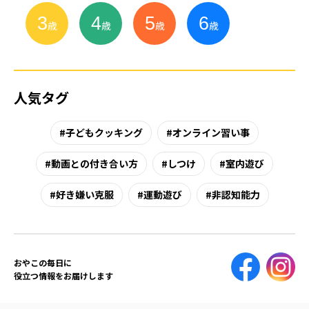
3
4
5
6
小
学
生
歳
歳
歳
歳
人気タグ
子どもクッキング
オンライン習い事
動画との付き合い方
しつけ
室内遊び
好き嫌い克服
運動遊び
非認知能力
おやこの毎日に
役立つ情報をお届けします