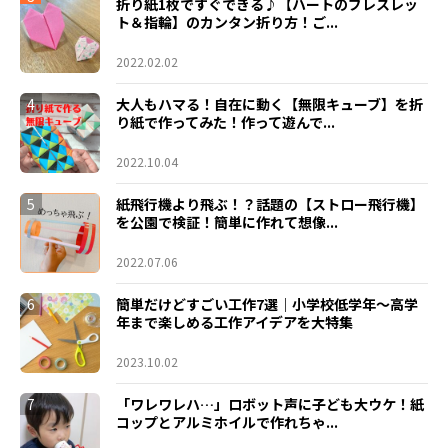
折り紙1枚ですぐできる♪【ハートのブレスレッ
ト＆指輪】のカンタン折り方！ご...
2022.02.02
4
大人もハマる！自在に動く【無限キューブ】を折
り紙で作ってみた！作って遊んで...
2022.10.04
5
紙飛行機より飛ぶ！？話題の【ストロー飛行機】
を公園で検証！簡単に作れて想像...
2022.07.06
6
簡単だけどすごい工作7選｜小学校低学年〜高学
年まで楽しめる工作アイデアを大特集
2023.10.02
7
「ワレワレハ…」ロボット声に子ども大ウケ！紙
コップとアルミホイルで作れちゃ...