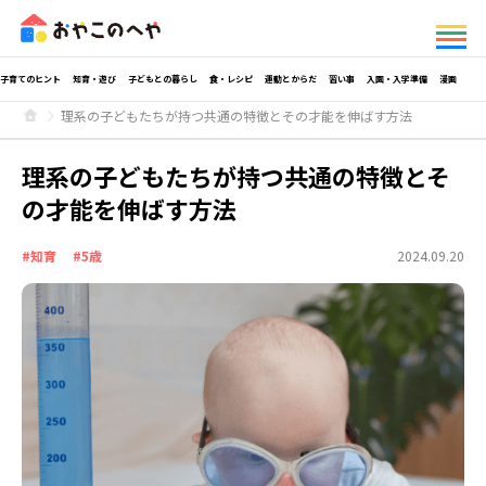
子育てのヒント
知育・遊び
子どもとの暮らし
食・レシピ
運動とからだ
習い事
入園・入学準備
漫画
理系の子どもたちが持つ共通の特徴とその才能を伸ばす方法
理系の子どもたちが持つ共通の特徴とそ
の才能を伸ばす方法
#知育
#5歳
2024.09.20