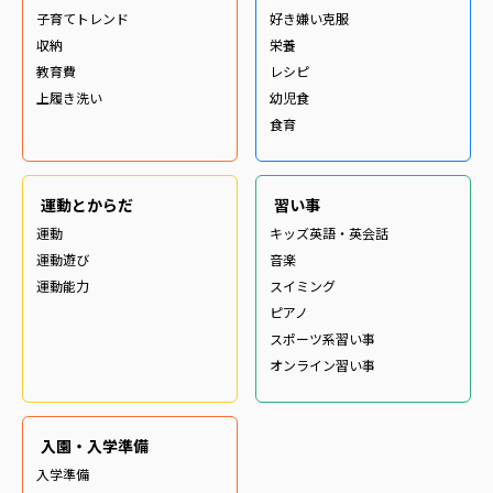
子育てトレンド
好き嫌い克服
収納
栄養
教育費
レシピ
上履き洗い
幼児食
食育
運動とからだ
習い事
運動
キッズ英語・英会話
運動遊び
音楽
運動能力
スイミング
ピアノ
スポーツ系習い事
オンライン習い事
入園・入学準備
入学準備