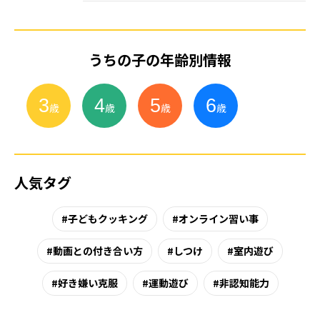
うちの子の年齢別情報
3
4
5
6
小
学
生
歳
歳
歳
歳
人気タグ
子どもクッキング
オンライン習い事
動画との付き合い方
しつけ
室内遊び
好き嫌い克服
運動遊び
非認知能力