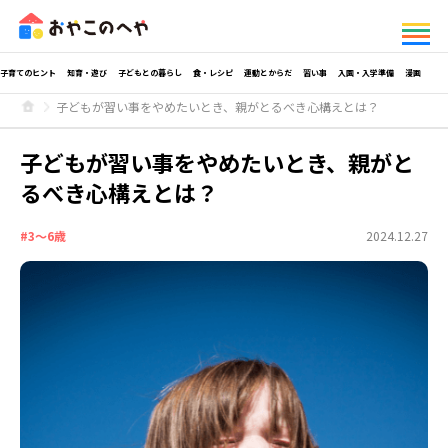
子育てのヒント
知育・遊び
子どもとの暮らし
食・レシピ
運動とからだ
習い事
入園・入学準備
漫画
子どもが習い事をやめたいとき、親がとるべき心構えとは？
子どもが習い事をやめたいとき、親がと
るべき心構えとは？
#3～6歳
2024.12.27