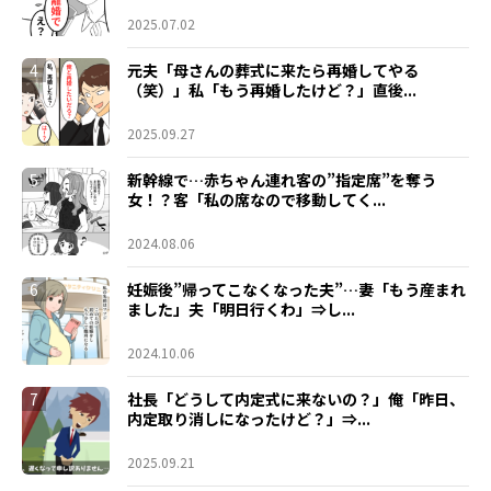
2025.07.02
4
元夫「母さんの葬式に来たら再婚してやる
（笑）」私「もう再婚したけど？」直後...
2025.09.27
5
新幹線で…赤ちゃん連れ客の”指定席”を奪う
女！？客「私の席なので移動してく...
2024.08.06
6
妊娠後”帰ってこなくなった夫”…妻「もう産まれ
ました」夫「明日行くわ」⇒し...
2024.10.06
7
社長「どうして内定式に来ないの？」俺「昨日、
内定取り消しになったけど？」⇒...
2025.09.21