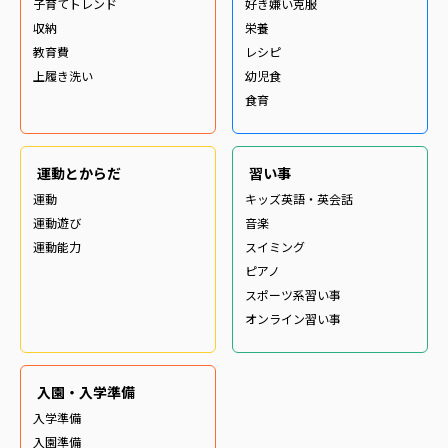
子育てトレンド
好き嫌い克服
収納
栄養
教育費
レシピ
上履き洗い
幼児食
食育
運動とからだ
習い事
運動
キッズ英語・英会話
運動遊び
音楽
運動能力
スイミング
ピアノ
スポーツ系習い事
オンライン習い事
入園・入学準備
入学準備
入園準備