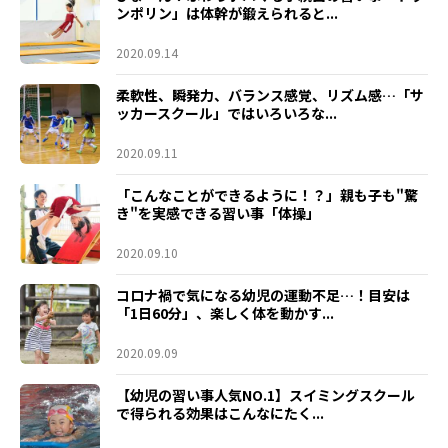
ンポリン」は体幹が鍛えられると...
2020.09.14
柔軟性、瞬発力、バランス感覚、リズム感…「サ
ッカースクール」ではいろいろな...
2020.09.11
「こんなことができるように！？」親も子も"驚
き"を実感できる習い事「体操」
2020.09.10
コロナ禍で気になる幼児の運動不足…！目安は
「1日60分」、楽しく体を動かす...
2020.09.09
【幼児の習い事人気NO.1】スイミングスクール
で得られる効果はこんなにたく...