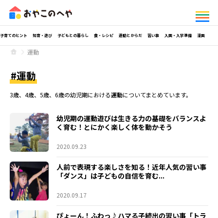
子育てのヒント
知育・遊び
子どもとの暮らし
食・レシピ
運動とからだ
習い事
入園・入学準備
漫画
運動
運動
3歳、4歳、5歳、6歳の幼児期における
運動
についてまとめています。
幼児期の運動遊びは生きる力の基礎をバランスよ
く育む！とにかく楽しく体を動かそう
2020.09.23
人前で表現する楽しさを知る！近年人気の習い事
「ダンス」は子どもの自信を育む...
2020.09.17
ぴょーん！ふわっ♪ハマる子続出の習い事「トラ