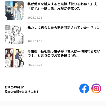
8
私が愛車を購入すると兄嫁「貸りるわね！」夫
「は？」→数日後、兄嫁が事故った...
2025.09.28
9
元カレに再会したら家を特定されていた…？＃1
2025.02.05
10
再婚後…私を嫌う継子が「他人は一切関わらない
で！」と言うのでお望み通り”絶...
2025.05.29
おやこの毎日に
役立つ情報をお届けします