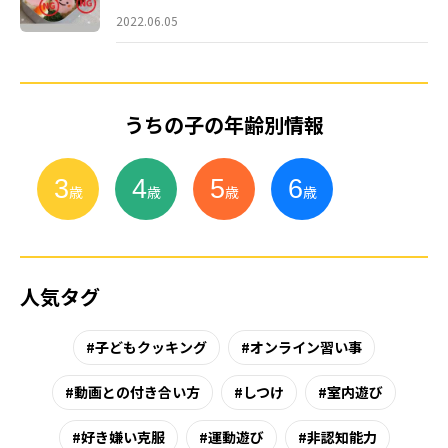
2022.06.05
うちの子の年齢別情報
3
4
5
6
小
学
生
歳
歳
歳
歳
人気タグ
子どもクッキング
オンライン習い事
動画との付き合い方
しつけ
室内遊び
好き嫌い克服
運動遊び
非認知能力