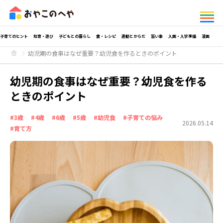
子育てのヒント
知育・遊び
子どもとの暮らし
食・レシピ
運動とからだ
習い事
入園・入学準備
漫画
幼児期の食事はなぜ重要？幼児食を作るときのポイント
幼児期の食事はなぜ重要？幼児食を作る
ときのポイント
#3歳
#4歳
#6歳
#5歳
#幼児食
#子育ての悩み
2026.05.14
#育て方