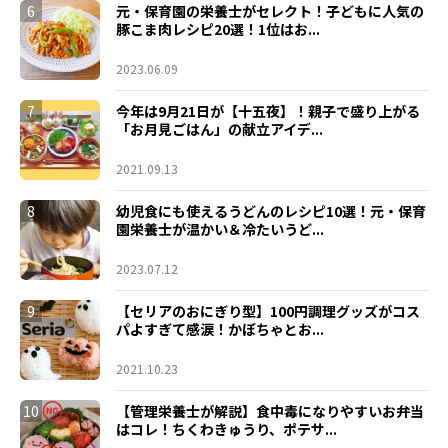
6
元・保育園の栄養士がセレクト！子どもに人気の
豚こま肉レシピ20選！1位はお...
2023.06.09
7
今年は9月21日が【十五夜】！親子で盛り上がる
「お月見ごはん」の献立アイデ...
2021.09.13
8
幼児食にも使えるうどんのレシピ10選！元・保育
園栄養士が温かい＆冷たいうど...
2023.07.12
9
【セリアのおにぎり型】100円調理グッズがコス
パよすぎて感涙！かぼちゃとお...
2021.10.23
10
【管理栄養士が解説】食中毒になりやすいお弁当
はコレ！ちくわきゅうり、ポテサ...