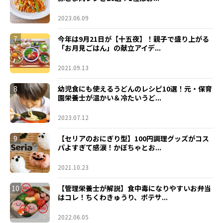
2023.06.09
7
今年は9月21日が【十五夜】！親子で盛り上がる
「お月見ごはん」の献立アイデ...
2021.09.13
8
幼児食にも使えるうどんのレシピ10選！元・保育
園栄養士が温かい＆冷たいうど...
2023.07.12
9
【セリアのおにぎり型】100円調理グッズがコス
パよすぎて感涙！かぼちゃとお...
2021.10.23
10
【管理栄養士が解説】食中毒になりやすいお弁当
はコレ！ちくわきゅうり、ポテサ...
2022.06.05