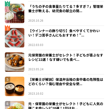
2
「うちの子の食事量たりてる？多すぎ？」管理栄
養士が教える、幼児食の献立の簡...
2020.10.26
3
【ウインナーの飾り切り】食べやすくてかわい
い！デコ苦手さんにもおすすめ！"...
2022.03.03
4
元保育園の栄養士がセレクト！子どもが喜ぶなす
レシピ22選！なす嫌いでも食べ...
2023.05.24
5
【栄養士が解説】保温弁当箱の食中毒の危険性は
どのくらい？傷む理由や安全な使...
2023.10.02
6
元・保育園の栄養士がセレクト！子どもに人気の
豚こま肉レシピ20選！1位はお...