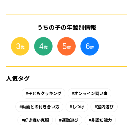
うちの子の年齢別情報
3
4
5
6
小
学
生
歳
歳
歳
歳
人気タグ
子どもクッキング
オンライン習い事
動画との付き合い方
しつけ
室内遊び
好き嫌い克服
運動遊び
非認知能力