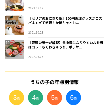
2023.07.12
9
【セリアのおにぎり型】100円調理グッズがコス
パよすぎて感涙！かぼちゃとお...
2021.10.23
10
【管理栄養士が解説】食中毒になりやすいお弁当
はコレ！ちくわきゅうり、ポテサ...
2022.06.05
うちの子の年齢別情報
3
4
5
6
小
学
生
歳
歳
歳
歳