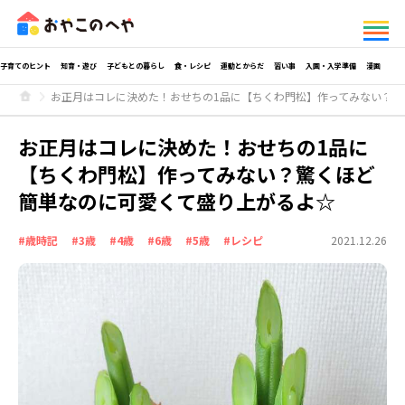
子育てのヒント
知育・遊び
子どもとの暮らし
食・レシピ
運動とからだ
習い事
入園・入学準備
漫画
お正月はコレに決めた！おせちの1品に【ちくわ門松】作ってみない？
お正月はコレに決めた！おせちの1品に
【ちくわ門松】作ってみない？驚くほど
簡単なのに可愛くて盛り上がるよ☆
#歳時記
#3歳
#4歳
#6歳
#5歳
#レシピ
2021.12.26