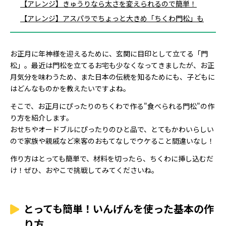
【アレンジ】きゅうりなら太さを変えられるので簡単！
【アレンジ】アスパラでちょっと大きめ「ちくわ門松」も
お正月に年神様を迎えるために、玄関に目印として立てる「門
松」。最近は門松を立てるお宅も少なくなってきましたが、お正
月気分を味わうため、また日本の伝統を知るためにも、子どもに
はどんなものかを教えたいですよね。
そこで、お正月にぴったりのちくわで作る"食べられる門松"の作
り方を紹介します。
おせちやオードブルにぴったりのひと品で、とてもかわいらしい
ので家族や親戚など来客のおもてなしでウケること間違いなし！
作り方はとっても簡単で、材料を切ったら、ちくわに挿し込むだ
け！ぜひ、おやこで挑戦してみてくださいね。
とっても簡単！いんげんを使った基本の作
り方