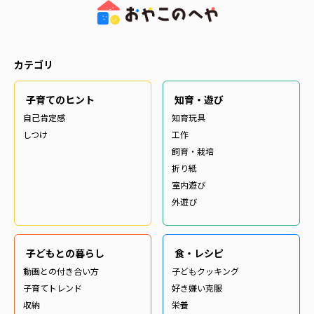
カテゴリ
子育てのヒント
知育・遊び
自己肯定感
知育玩具
しつけ
工作
飼育・栽培
折り紙
室内遊び
外遊び
子どもとの暮らし
食・レシピ
動画との付き合い方
子どもクッキング
子育てトレンド
好き嫌い克服
収納
栄養