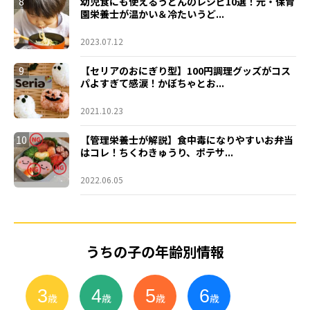
8
幼児食にも使えるうどんのレシピ10選！元・保育
園栄養士が温かい＆冷たいうど...
2023.07.12
9
【セリアのおにぎり型】100円調理グッズがコス
パよすぎて感涙！かぼちゃとお...
2021.10.23
10
【管理栄養士が解説】食中毒になりやすいお弁当
はコレ！ちくわきゅうり、ポテサ...
2022.06.05
うちの子の年齢別情報
3
4
5
6
小
学
生
歳
歳
歳
歳