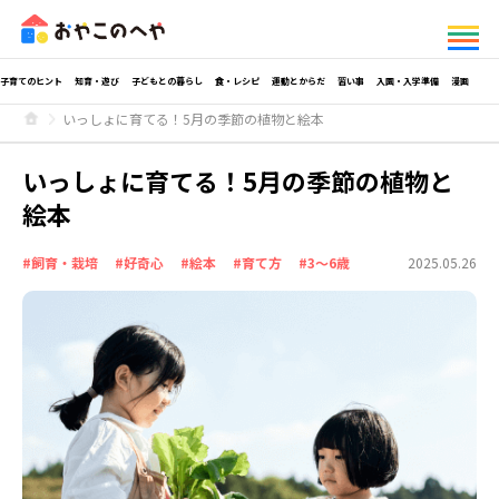
子育てのヒント
知育・遊び
子どもとの暮らし
食・レシピ
運動とからだ
習い事
入園・入学準備
漫画
いっしょに育てる！5月の季節の植物と絵本
いっしょに育てる！5月の季節の植物と
絵本
#飼育・栽培
#好奇心
#絵本
#育て方
#3～6歳
2025.05.26