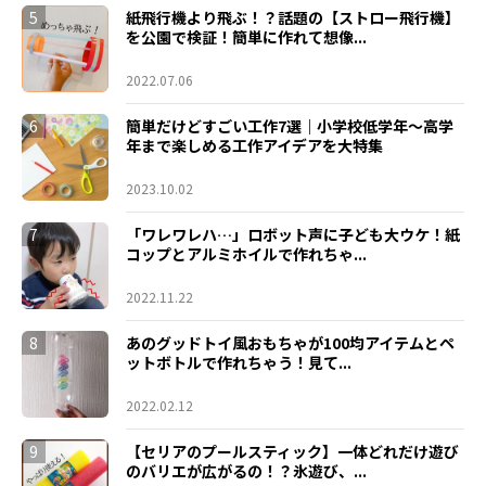
5
紙飛行機より飛ぶ！？話題の【ストロー飛行機】
を公園で検証！簡単に作れて想像...
2022.07.06
6
簡単だけどすごい工作7選｜小学校低学年〜高学
年まで楽しめる工作アイデアを大特集
2023.10.02
7
「ワレワレハ…」ロボット声に子ども大ウケ！紙
コップとアルミホイルで作れちゃ...
2022.11.22
8
あのグッドトイ風おもちゃが100均アイテムとペ
ットボトルで作れちゃう！見て...
2022.02.12
9
【セリアのプールスティック】一体どれだけ遊び
のバリエが広がるの！？氷遊び、...