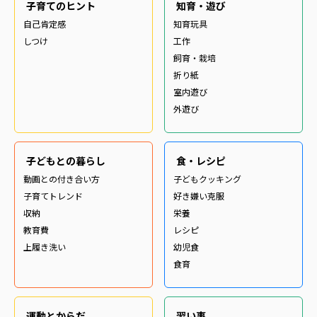
子育てのヒント
知育・遊び
自己肯定感
知育玩具
しつけ
工作
飼育・栽培
折り紙
室内遊び
外遊び
子どもとの暮らし
食・レシピ
動画との付き合い方
子どもクッキング
子育てトレンド
好き嫌い克服
収納
栄養
教育費
レシピ
上履き洗い
幼児食
食育
運動とからだ
習い事