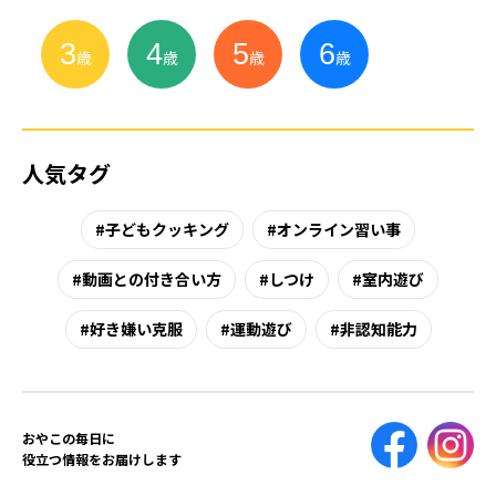
3
4
5
6
小
学
生
歳
歳
歳
歳
人気タグ
子どもクッキング
オンライン習い事
動画との付き合い方
しつけ
室内遊び
好き嫌い克服
運動遊び
非認知能力
おやこの毎日に
役立つ情報をお届けします