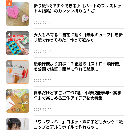
3
折り紙1枚ですぐできる♪【ハートのブレスレッ
ト＆指輪】のカンタン折り方！ご...
2022.02.02
4
大人もハマる！自在に動く【無限キューブ】を折
り紙で作ってみた！作って遊んで...
2022.10.04
5
紙飛行機より飛ぶ！？話題の【ストロー飛行機】
を公園で検証！簡単に作れて想像...
2022.07.06
6
簡単だけどすごい工作7選｜小学校低学年〜高学
年まで楽しめる工作アイデアを大特集
2023.10.02
7
「ワレワレハ…」ロボット声に子ども大ウケ！紙
コップとアルミホイルで作れちゃ...