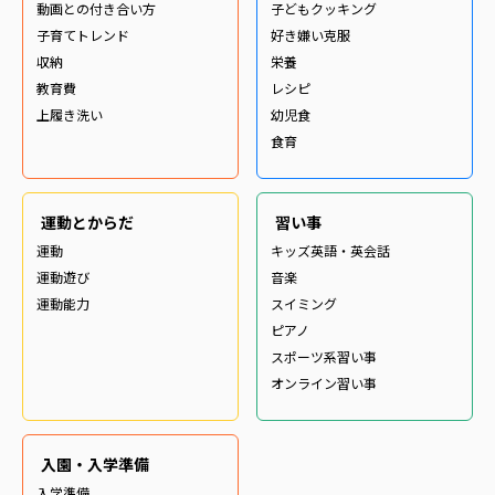
動画との付き合い方
子どもクッキング
子育てトレンド
好き嫌い克服
収納
栄養
教育費
レシピ
上履き洗い
幼児食
食育
運動とからだ
習い事
運動
キッズ英語・英会話
運動遊び
音楽
運動能力
スイミング
ピアノ
スポーツ系習い事
オンライン習い事
入園・入学準備
入学準備