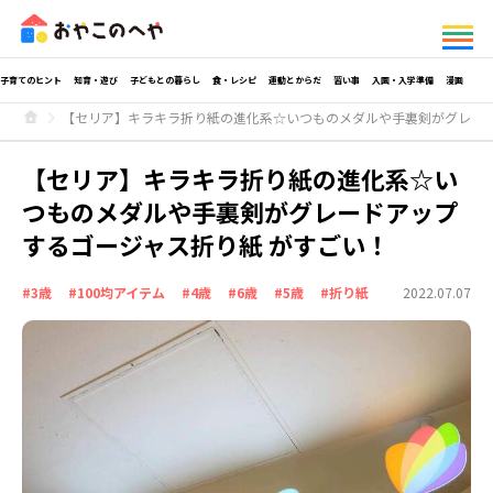
子育てのヒント
知育・遊び
子どもとの暮らし
食・レシピ
運動とからだ
習い事
入園・入学準備
漫画
【セリア】キラキラ折り紙の進化系☆いつものメダルや手裏剣がグレード
【セリア】キラキラ折り紙の進化系☆い
つものメダルや手裏剣がグレードアップ
するゴージャス折り紙 がすごい！
#3歳
#100均アイテム
#4歳
#6歳
#5歳
#折り紙
2022.07.07