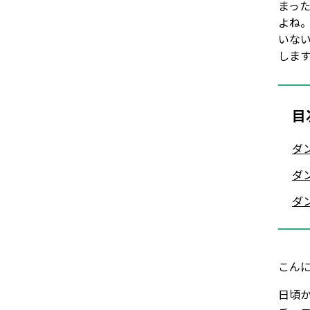
まっ
よね
いな
しま
目
ダ
ダ
ダ
こん
日頃