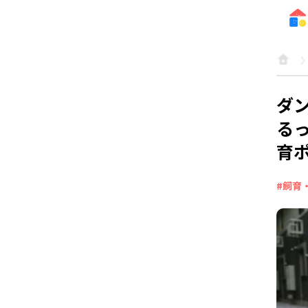
ダ
る
育
#飼育