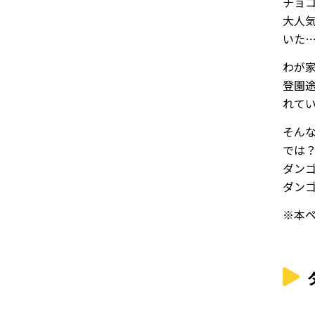
チョ
大人
いた
わが
登園
れてい
そん
では
ダン
ダン
※本