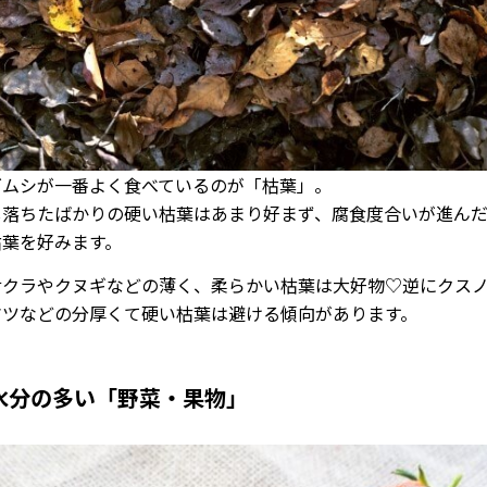
ゴムシが一番よく食べているのが「枯葉」。
し落ちたばかりの硬い枯葉はあまり好まず、腐食度合いが進ん
枯葉を好みます。
サクラやクヌギなどの薄く、柔らかい枯葉は大好物♡逆にクス
マツなどの分厚くて硬い枯葉は避ける傾向があります。
水分の多い「野菜・果物」