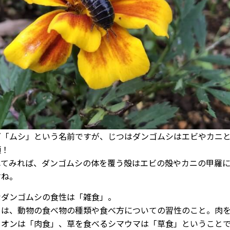
ゴ「ムシ」という名前ですが、じつはダンゴムシはエビやカニ
類！
れてみれば、ダンゴムシの体を覆う殻はエビの殻やカニの甲羅
すね。
なダンゴムシの食性は「雑食」。
とは、動物の食べ物の種類や食べ方についての習性のこと。肉
イオンは「肉食」、草を食べるシマウマは「草食」ということ