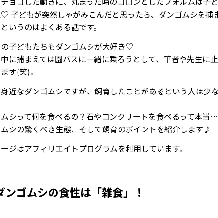
コチョコした動きに、丸まった時のコロンとしたフォルムは子
気♡ 子どもが突然しゃがみこんだと思ったら、ダンゴムシを捕
…というのはよくある話です。
家の子どもたちもダンゴムシが大好き♡
途中に捕まえては園バスに一緒に乗ろうとして、筆者や先生に
ます(笑)。
な身近なダンゴムシですが、飼育したことがあるという人は少
？
ゴムシって何を食べるの？石やコンクリートを食べるって本当
ゴムシの驚くべき生態、そして飼育のポイントを紹介します♪
ページはアフィリエイトプログラムを利用しています。
ダンゴムシの食性は「雑食」！