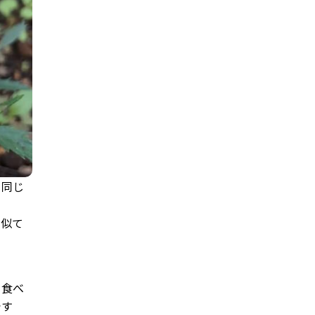
と同じ
に似て
を食べ
です