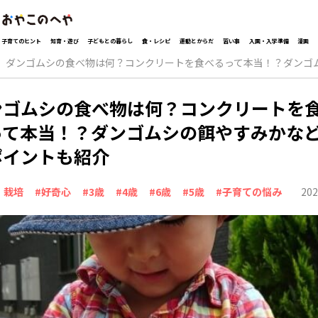
子育てのヒント
知育・遊び
子どもとの暮らし
食・レシピ
運動とからだ
習い事
入園・入学準備
漫画
ダンゴムシの食べ物は何？コンクリートを食べるって本当！？ダンゴ
ンゴムシの食べ物は何？コンクリートを
って本当！？ダンゴムシの餌やすみかな
ポイントも紹介
202
・栽培
#好奇心
#3歳
#4歳
#6歳
#5歳
#子育ての悩み