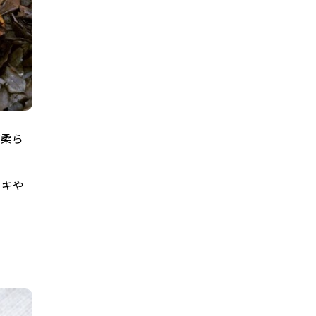
だ柔ら
ノキや