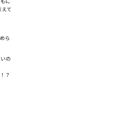
どもに
まえて
止めら
ないの
…！？