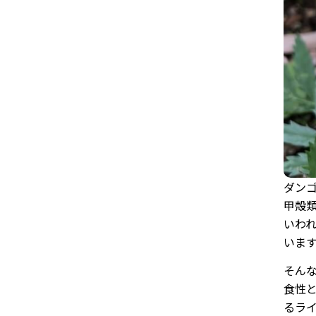
ダン
甲殻
いわ
いま
そん
食性
るラ