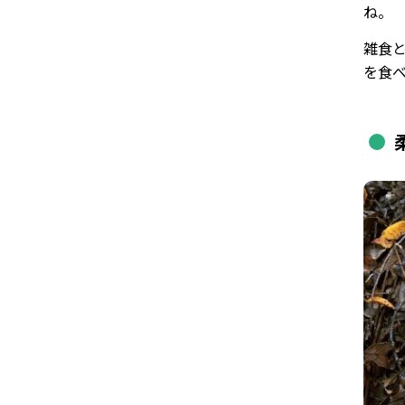
ね。
雑食
を食