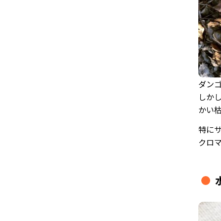
ダン
しか
かい
特に
クロ