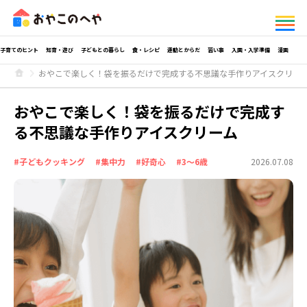
子育てのヒント
知育・遊び
子どもとの暮らし
食・レシピ
運動とからだ
習い事
入園・入学準備
漫画
おやこで楽しく！袋を振るだけで完成する不思議な手作りアイスクリー
おやこで楽しく！袋を振るだけで完成す
る不思議な手作りアイスクリーム
#子どもクッキング
#集中力
#好奇心
#3～6歳
2026.07.08