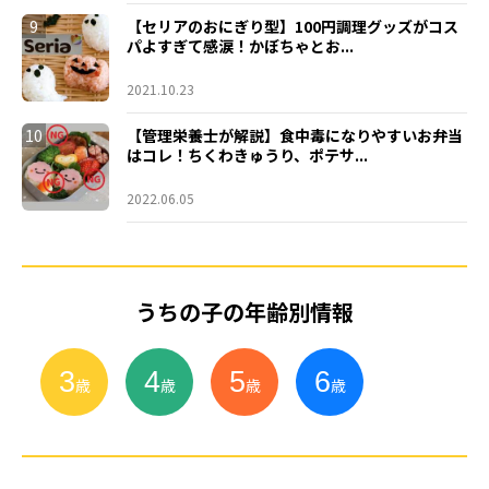
9
【セリアのおにぎり型】100円調理グッズがコス
パよすぎて感涙！かぼちゃとお...
2021.10.23
10
【管理栄養士が解説】食中毒になりやすいお弁当
はコレ！ちくわきゅうり、ポテサ...
2022.06.05
うちの子の年齢別情報
3
4
5
6
小
学
生
歳
歳
歳
歳