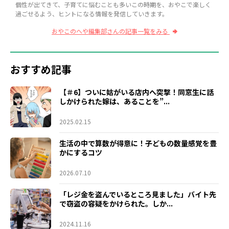
個性が出てきて、子育てに悩むことも多いこの時期を、おやこで楽しく
過ごせるよう、ヒントになる情報を発信していきます。
おやこのへや編集部さんの記事一覧をみる
おすすめ記事
【＃6】ついに姑がいる店内へ突撃！同窓生に話
しかけられた嫁は、あることを”...
2025.02.15
生活の中で算数が得意に！子どもの数量感覚を豊
かにするコツ
2026.07.10
「レジ金を盗んでいるところ見ました」バイト先
で窃盗の容疑をかけられた。しか...
2024.11.16