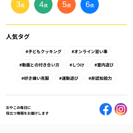
3
4
5
6
小
学
生
歳
歳
歳
歳
人気タグ
子どもクッキング
オンライン習い事
動画との付き合い方
しつけ
室内遊び
好き嫌い克服
運動遊び
非認知能力
おやこの毎日に
役立つ情報をお届けします