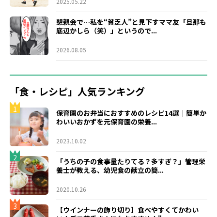
2025.05.22
懇親会で…私を“貧乏人”と見下すママ友「旦那も
底辺かしら（笑）」というので...
2026.08.05
「食・レシピ」人気ランキング
1
保育園のお弁当におすすめのレシピ14選｜簡単か
わいいおかずを元保育園の栄養...
2023.10.02
2
「うちの子の食事量たりてる？多すぎ？」管理栄
養士が教える、幼児食の献立の簡...
2020.10.26
3
【ウインナーの飾り切り】食べやすくてかわい