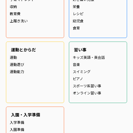
収納
栄養
教育費
レシピ
上履き洗い
幼児食
食育
運動とからだ
習い事
運動
キッズ英語・英会話
運動遊び
音楽
運動能力
スイミング
ピアノ
スポーツ系習い事
オンライン習い事
入園・入学準備
入学準備
入園準備