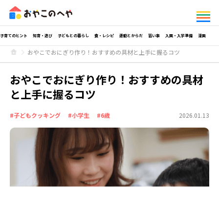
子育てのヒント
知育・遊び
子どもとの暮らし
食・レシピ
運動とからだ
習い事
入園・入学準備
漫画
おやこでおにぎり作り！おすすめの具材と上手に握るコツ
おやこでおにぎり作り！おすすめの具材
と上手に握るコツ
#子どもクッキング
#小学生
#6歳
2026.01.13