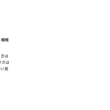
 繊維
ときは
リカは
嫌い克