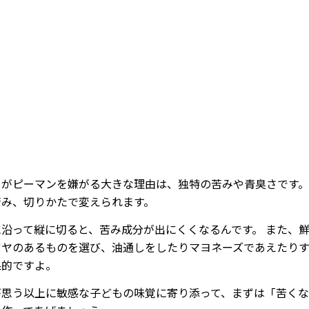
/
Mute
もがピーマンを嫌がる大きな理由は、独特の苦みや青臭さです。
苦み、切りかたで変えられます。
に沿って縦に切ると、苦み成分が出にくくなるんです。 また、
ツヤのあるものを選び、油通しをしたりマヨネーズであえたり
果的ですよ。
が思う以上に敏感な子どもの味覚に寄り添って、まずは「苦く