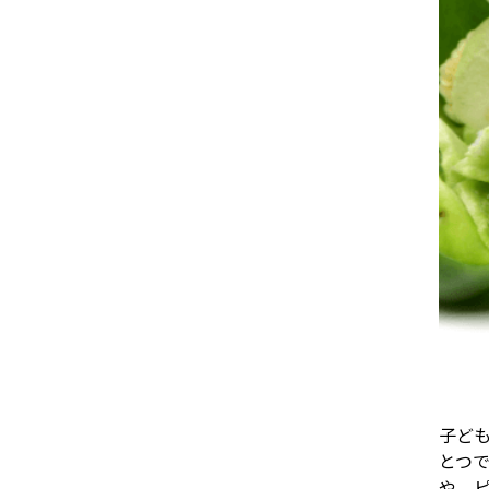
子ど
とつ
や、