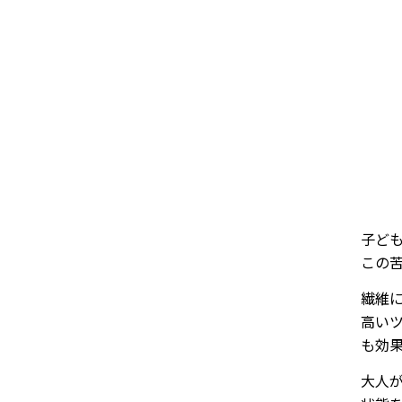
子ど
この
繊維
高い
も効
大人