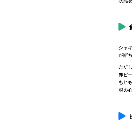
状態
シャ
が断
ただ
赤ピ
もと
服の