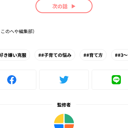
次の話
やこのへや編集部）
#好き嫌い克服
#子育ての悩み
#育て方
#3～
監修者