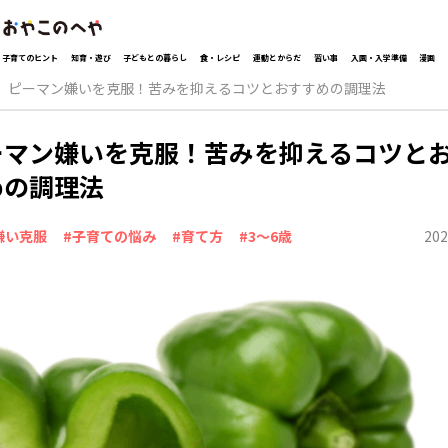
子育てのヒント
知育・遊び
子どもとの暮らし
食・レシピ
運動とからだ
習い事
入園・入学準備
漫画
ピーマン嫌いを克服！苦みを抑えるコツとおすすめの調理法
ーマン嫌いを克服！苦みを抑えるコツと
めの調理法
202
嫌い克服
#子育ての悩み
#育て方
#3～6歳