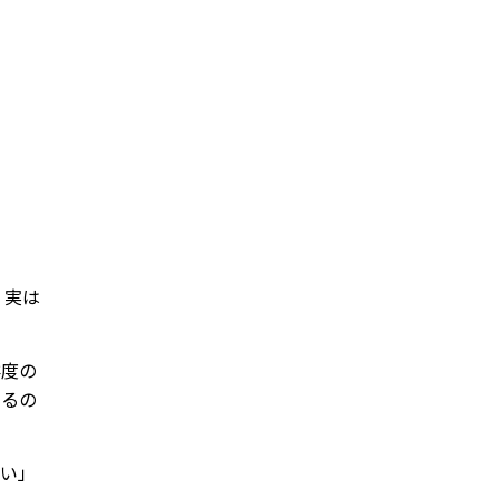
 実は
鮮度の
するの
ない」