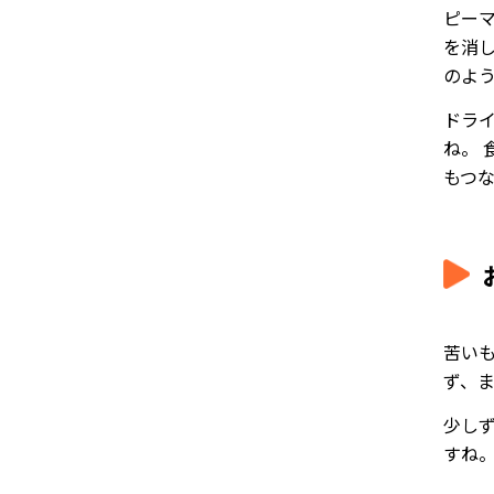
ピー
を消
のよ
ドラ
ね。
もつ
苦い
ず、
少し
すね