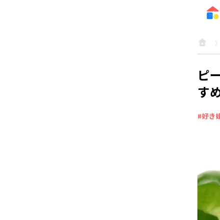
ピ
す
#好き