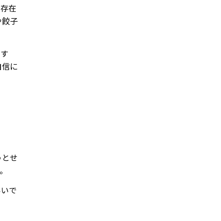
で存在
や餃子
です
自信に
うとせ
。
いいで