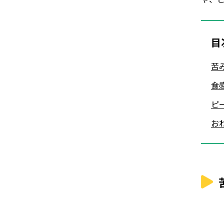
目
苦
食
ピ
お