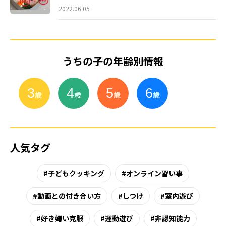
2022.06.05
うちの子の年齢別情報
3
4
5
6
小
学
生
歳
歳
歳
歳
人気タグ
子どもクッキング
オンライン習い事
動画との付き合い方
しつけ
室内遊び
好き嫌い克服
運動遊び
非認知能力