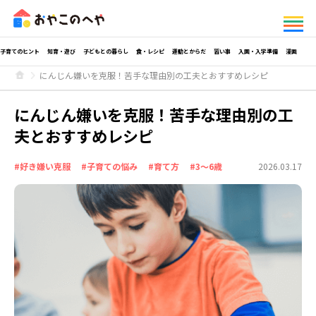
子育てのヒント
知育・遊び
子どもとの暮らし
食・レシピ
運動とからだ
習い事
入園・入学準備
漫画
にんじん嫌いを克服！苦手な理由別の工夫とおすすめレシピ
にんじん嫌いを克服！苦手な理由別の工
夫とおすすめレシピ
#好き嫌い克服
#子育ての悩み
#育て方
#3～6歳
2026.03.17