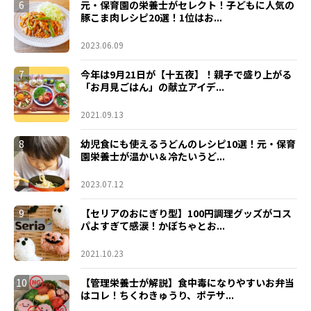
6
元・保育園の栄養士がセレクト！子どもに人気の
豚こま肉レシピ20選！1位はお...
2023.06.09
7
今年は9月21日が【十五夜】！親子で盛り上がる
「お月見ごはん」の献立アイデ...
2021.09.13
8
幼児食にも使えるうどんのレシピ10選！元・保育
園栄養士が温かい＆冷たいうど...
2023.07.12
9
【セリアのおにぎり型】100円調理グッズがコス
パよすぎて感涙！かぼちゃとお...
2021.10.23
10
【管理栄養士が解説】食中毒になりやすいお弁当
はコレ！ちくわきゅうり、ポテサ...