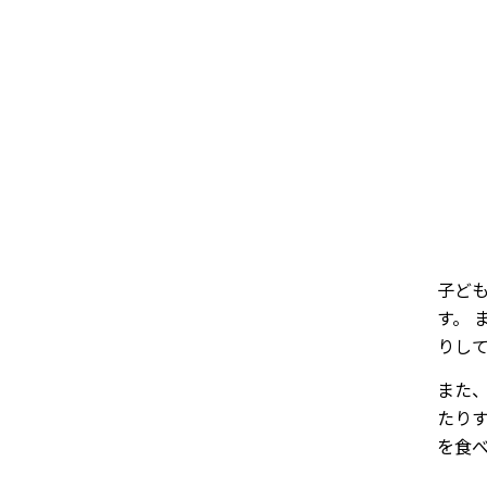
子ど
す。
りし
また
たり
を食