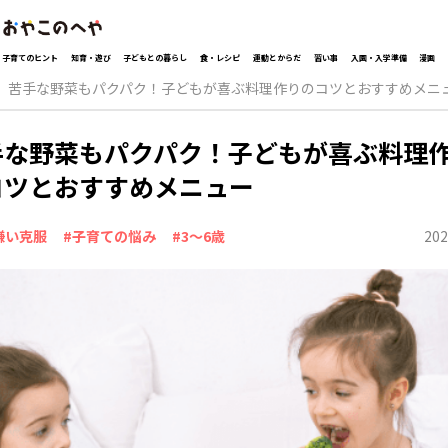
子育てのヒント
知育・遊び
子どもとの暮らし
食・レシピ
運動とからだ
習い事
入園・入学準備
漫画
苦手な野菜もパクパク！子どもが喜ぶ料理作りのコツとおすすめメニ
手な野菜もパクパク！子どもが喜ぶ料理
コツとおすすめメニュー
202
嫌い克服
#子育ての悩み
#3～6歳