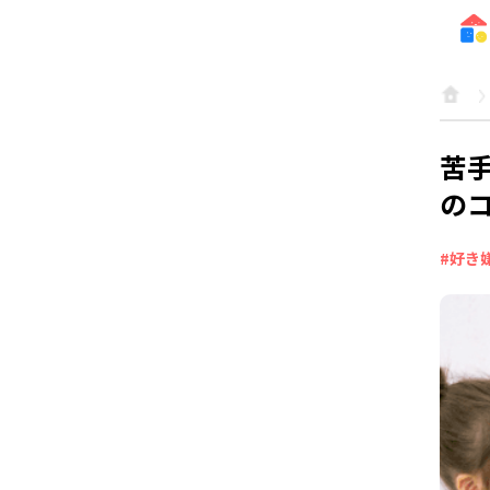
苦
の
#好き