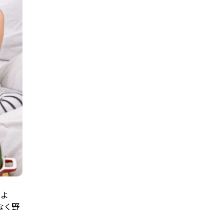
すよ
なく野