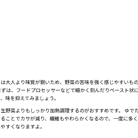
/
Mute
もは大人より味覚が鋭いため、野菜の苦味を強く感じやすいも
 まずは、フードプロセッサーなどで細かく刻んだりペースト状
て、味を抑えてみましょう。
、生野菜よりもしっかり加熱調理するのがおすすめです。 ゆで
することでカサが減り、繊維もやわらかくなるので、一度に多
べやすくなりますよ。