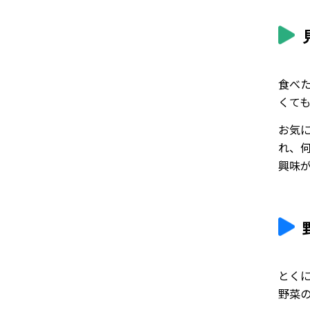
食べ
くて
お気
れ、
興味
とく
野菜