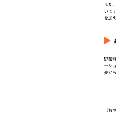
また
いで
を加
野菜
ーシ
夫か
（お