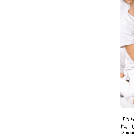
「う
ね。 
菜を