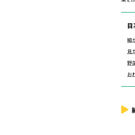
目
細
見
野
お