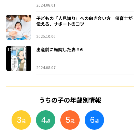
2024.08.01
9
子どもの「人見知り」への向き合い方｜保育士が
伝える、サポートのコツ
2025.10.06
10
出産前に転院した妻＃6
2024.08.07
うちの子の年齢別情報
3
4
5
6
小
学
生
歳
歳
歳
歳