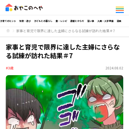
子育てのヒント
知育・遊び
子どもとの暮らし
食・レシピ
運動とからだ
習い事
入園・入学準備
漫画
家事と育児で限界に達した主婦にさらなる試練が訪れた結果＃7
家事と育児で限界に達した主婦にさらな
る試練が訪れた結果＃7
#3歳
2024.08.02