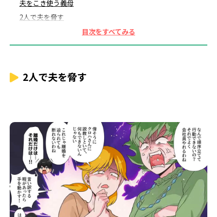
夫をこき使う義母
2人で夫を脅す
唖然とする主人公
この一件で夫は変わった
正確には怯えているだけ
2人がいないとまだまだ…
2人で夫を脅す
心強い味方