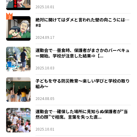
2025.10.01
3
絶対に開けてはダメと言われた壁の向こうには…
#8
2024.09.17
4
運動会で…昼食時、保護者がまさかのバーベキュ
ー開始。学校が注意した結果⇒【...
2025.10.03
5
子どもを守る防災教育～楽しい学びと学校の取り
組み～
2024.08.05
6
運動会で…確保した場所に見知らぬ保護者が“当
然の顔”で相席。言葉を失った直...
2025.10.01