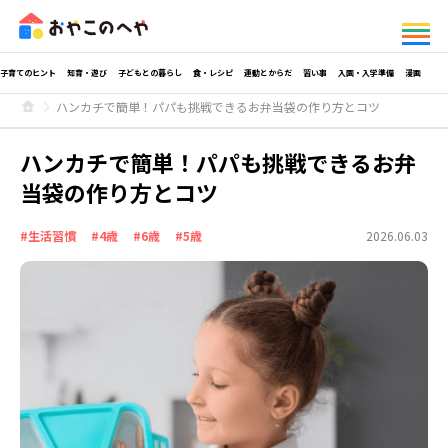
子育てのヒント
知育・遊び
子どもとの暮らし
食・レシピ
運動とからだ
習い事
入園・入学準備
漫画
ハンカチで簡単！パパも挑戦できるお弁当袋の作り方とコツ
ハンカチで簡単！パパも挑戦できるお弁
当袋の作り方とコツ
#生活習慣
#4歳
#6歳
#5歳
2026.06.03