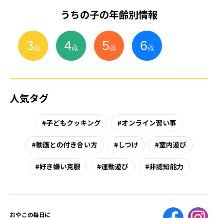
うちの子の年齢別情報
3
4
5
6
小
学
生
歳
歳
歳
歳
人気タグ
子どもクッキング
オンライン習い事
動画との付き合い方
しつけ
室内遊び
好き嫌い克服
運動遊び
非認知能力
おやこの毎日に