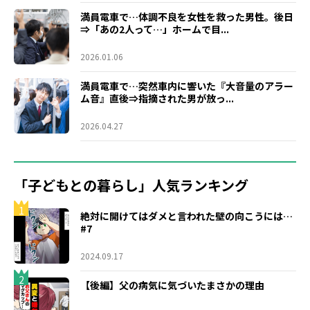
満員電車で…体調不良を女性を救った男性。後日
⇒「あの2人って…」ホームで目...
2026.01.06
満員電車で…突然車内に響いた『大音量のアラー
ム音』直後⇒指摘された男が放っ...
2026.04.27
「子どもとの暮らし」人気ランキング
1
絶対に開けてはダメと言われた壁の向こうには…
#7
2024.09.17
2
【後編】父の病気に気づいたまさかの理由