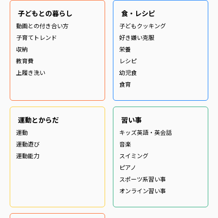
子どもとの暮らし
食・レシピ
動画との付き合い方
子どもクッキング
子育てトレンド
好き嫌い克服
収納
栄養
教育費
レシピ
上履き洗い
幼児食
食育
運動とからだ
習い事
運動
キッズ英語・英会話
運動遊び
音楽
運動能力
スイミング
ピアノ
スポーツ系習い事
オンライン習い事