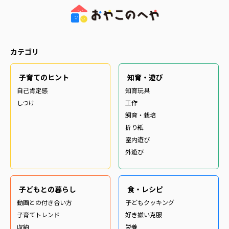
カテゴリ
子育てのヒント
知育・遊び
自己肯定感
知育玩具
しつけ
工作
飼育・栽培
折り紙
室内遊び
外遊び
子どもとの暮らし
食・レシピ
動画との付き合い方
子どもクッキング
子育てトレンド
好き嫌い克服
収納
栄養