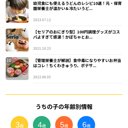
8
幼児食にも使えるうどんのレシピ10選！元・保育
園栄養士が温かい＆冷たいうど...
2023.07.12
9
【セリアのおにぎり型】100円調理グッズがコス
パよすぎて感涙！かぼちゃとお...
2021.10.23
10
【管理栄養士が解説】食中毒になりやすいお弁当
はコレ！ちくわきゅうり、ポテサ...
2022.06.05
うちの子の年齢別情報
3
4
5
6
小
学
生
歳
歳
歳
歳