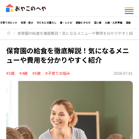
子育てのヒント
知育・遊び
子どもとの暮らし
食・レシピ
運動とからだ
習い事
入園・入学準備
漫画
保育園の給食を徹底解説！気になるメニューや費用を分かりやすく紹介
保育園の給食を徹底解説！気になるメニ
ューや費用を分かりやすく紹介
#3歳
#4歳
#5歳
#子育ての悩み
2026.07.01