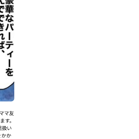
ママ友
ます。
民扱い
をかか