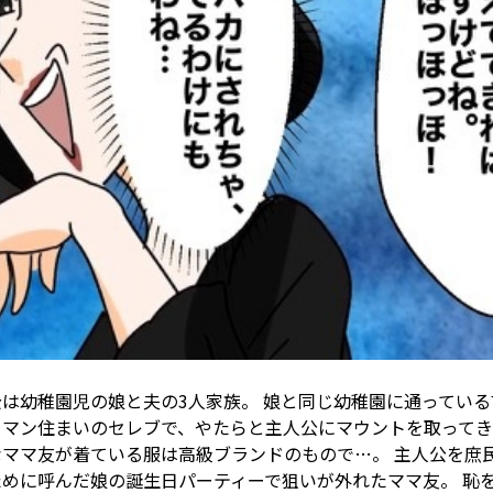
公は幼稚園児の娘と夫の3人家族。 娘と同じ幼稚園に通っている
ワマン住まいのセレブで、やたらと主人公にマウントを取ってき
なママ友が着ている服は高級ブランドのもので…。 主人公を庶
ために呼んだ娘の誕生日パーティーで狙いが外れたママ友。 恥