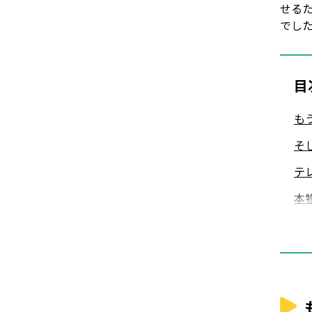
せる
でし
目
も
そ
テ
本
主
疑
主
こ