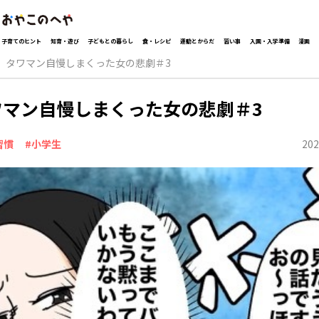
子育てのヒント
知育・遊び
子どもとの暮らし
食・レシピ
運動とからだ
習い事
入園・入学準備
漫画
タワマン自慢しまくった女の悲劇＃3
ワマン自慢しまくった女の悲劇＃3
202
習慣
#小学生