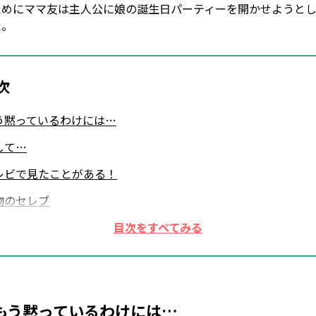
ためにママ友は主人公に娘の誕生日パーティーを開かせようと
た。
次
う黙っているわけには…
して…
レビで見たことがある！
物のセレブ
人公は社長令嬢
問に思うママ友
人公の言い分は…
の一件を機に…
もう黙っているわけには…