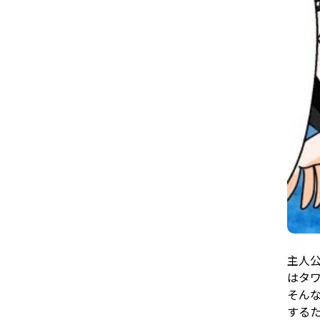
主人
はタ
そん
する