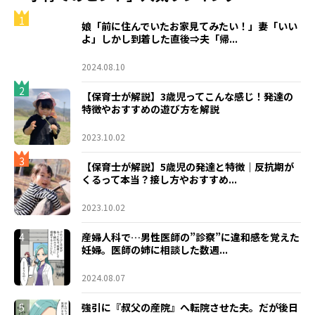
1
娘「前に住んでいたお家見てみたい！」妻「いい
よ」しかし到着した直後⇒夫「帰...
2024.08.10
2
【保育士が解説】3歳児ってこんな感じ！発達の
特徴やおすすめの遊び方を解説
2023.10.02
3
【保育士が解説】5歳児の発達と特徴｜反抗期が
くるって本当？接し方やおすすめ...
2023.10.02
4
産婦人科で…男性医師の”診察”に違和感を覚えた
妊婦。医師の姉に相談した数週...
2024.08.07
5
強引に『叔父の産院』へ転院させた夫。だが後日