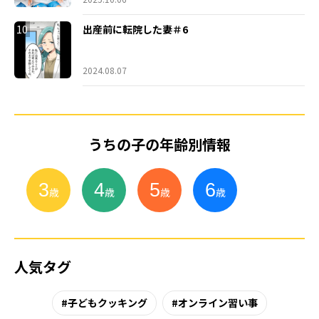
10
出産前に転院した妻＃6
2024.08.07
うちの子の年齢別情報
3
4
5
6
小
学
生
歳
歳
歳
歳
人気タグ
子どもクッキング
オンライン習い事