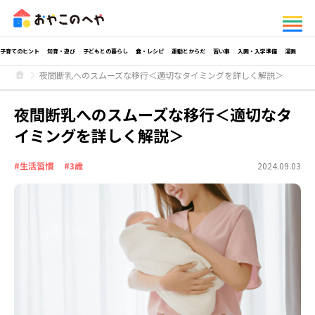
子育てのヒント
知育・遊び
子どもとの暮らし
食・レシピ
運動とからだ
習い事
入園・入学準備
漫画
夜間断乳へのスムーズな移行＜適切なタイミングを詳しく解説＞
夜間断乳へのスムーズな移行＜適切なタ
イミングを詳しく解説＞
#生活習慣
#3歳
2024.09.03