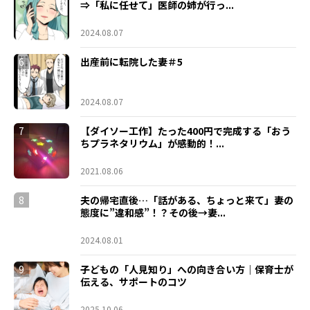
⇒「私に任せて」医師の姉が行っ...
2024.08.07
6
出産前に転院した妻＃5
2024.08.07
7
【ダイソー工作】たった400円で完成する「おう
ちプラネタリウム」が感動的！...
2021.08.06
8
夫の帰宅直後…「話がある、ちょっと来て」妻の
態度に”違和感”！？その後→妻...
2024.08.01
9
子どもの「人見知り」への向き合い方｜保育士が
伝える、サポートのコツ
2025.10.06