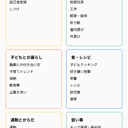
自己肯定感
知育玩具
しつけ
工作
飼育・栽培
折り紙
室内遊び
外遊び
子どもとの暮らし
食・レシピ
動画との付き合い方
子どもクッキング
子育てトレンド
好き嫌い克服
収納
栄養
教育費
レシピ
上履き洗い
幼児食
食育
運動とからだ
習い事
運動
キッズ英語・英会話