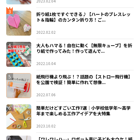
2023.02.04
3
折り紙1枚ですぐできる♪【ハートのブレスレッ
ト＆指輪】のカンタン折り方！ご...
2022.02.02
4
大人もハマる！自在に動く【無限キューブ】を折
り紙で作ってみた！作って遊んで...
2022.10.04
5
紙飛行機より飛ぶ！？話題の【ストロー飛行機】
を公園で検証！簡単に作れて想像...
2022.07.06
6
簡単だけどすごい工作7選｜小学校低学年〜高学
年まで楽しめる工作アイデアを大特集
2023.10.02
7
「ワレワレハ…」ロボット声に子ども大ウケ！紙