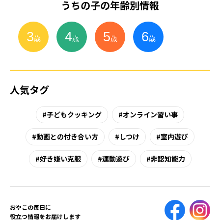
うちの子の年齢別情報
3
4
5
6
小
学
生
歳
歳
歳
歳
人気タグ
子どもクッキング
オンライン習い事
動画との付き合い方
しつけ
室内遊び
好き嫌い克服
運動遊び
非認知能力
おやこの毎日に
役立つ情報をお届けします