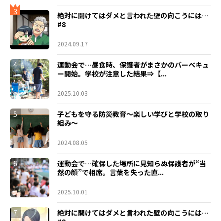
3
絶対に開けてはダメと言われた壁の向こうには…
#8
2024.09.17
4
運動会で…昼食時、保護者がまさかのバーベキュ
ー開始。学校が注意した結果⇒【...
2025.10.03
5
子どもを守る防災教育～楽しい学びと学校の取り
組み～
2024.08.05
6
運動会で…確保した場所に見知らぬ保護者が“当
然の顔”で相席。言葉を失った直...
2025.10.01
7
絶対に開けてはダメと言われた壁の向こうには…