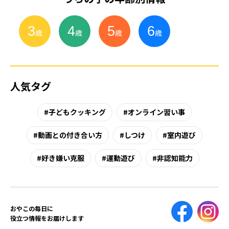
3
4
5
6
小
学
生
歳
歳
歳
歳
人気タグ
子どもクッキング
オンライン習い事
動画との付き合い方
しつけ
室内遊び
好き嫌い克服
運動遊び
非認知能力
おやこの毎日に
役立つ情報をお届けします