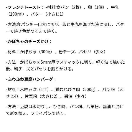
-
フレンチトースト
： -材料:食パン（2枚）、卵（1個）、牛乳
（100ml）、バター（小さじ1）
-方法:食パンを一口大に切り、卵と牛乳を混ぜた液に浸し、バタ
ーで焼き色がつくまで焼く。
-
かぼちゃのチーズかけ
：
-材料：かぼちゃ（300g）、粉チーズ、パセリ（少々）
-方法：かぼちゃを5mm厚のスティックに切り、軽く油で焼いた
後、粉チーズとパセリを振りかける。
-
ふわふわ豆腐ハンバーグ
：
-材料：木綿豆腐（1丁）、鶏むねひき肉（200g）、パン粉（大
さじ4）、片栗粉（大さじ2）、醤油（少々）
-方法：豆腐は水切りし、ひき肉、パン粉、片栗粉、醤油と混ぜ
て形を整え、フライパンで焼く。