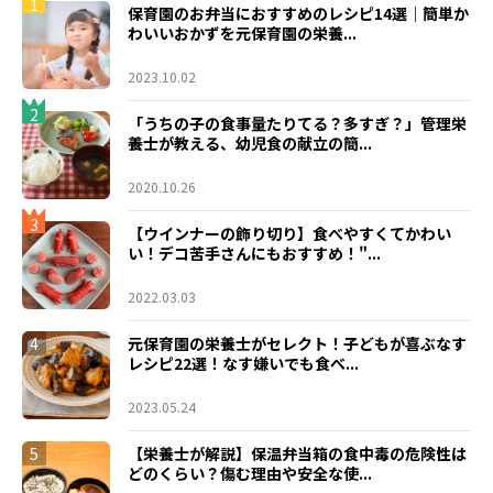
1
保育園のお弁当におすすめのレシピ14選｜簡単か
わいいおかずを元保育園の栄養...
2023.10.02
2
「うちの子の食事量たりてる？多すぎ？」管理栄
養士が教える、幼児食の献立の簡...
2020.10.26
3
【ウインナーの飾り切り】食べやすくてかわい
い！デコ苦手さんにもおすすめ！"...
2022.03.03
4
元保育園の栄養士がセレクト！子どもが喜ぶなす
レシピ22選！なす嫌いでも食べ...
2023.05.24
5
【栄養士が解説】保温弁当箱の食中毒の危険性は
どのくらい？傷む理由や安全な使...