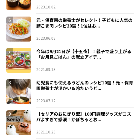
2023.10.02
6
元・保育園の栄養士がセレクト！子どもに人気の
豚こま肉レシピ20選！1位はお...
2023.06.09
7
今年は9月21日が【十五夜】！親子で盛り上がる
「お月見ごはん」の献立アイデ...
2021.09.13
8
幼児食にも使えるうどんのレシピ10選！元・保育
園栄養士が温かい＆冷たいうど...
2023.07.12
9
【セリアのおにぎり型】100円調理グッズがコス
パよすぎて感涙！かぼちゃとお...
2021.10.23