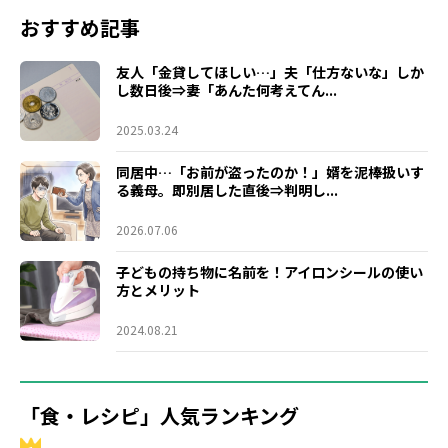
おすすめ記事
友人「金貸してほしい…」夫「仕方ないな」しか
し数日後⇒妻「あんた何考えてん...
2025.03.24
同居中…「お前が盗ったのか！」婿を泥棒扱いす
る義母。即別居した直後⇒判明し...
2026.07.06
子どもの持ち物に名前を！アイロンシールの使い
方とメリット
2024.08.21
「食・レシピ」人気ランキング