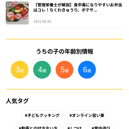
10
【管理栄養士が解説】食中毒になりやすいお弁当
はコレ！ちくわきゅうり、ポテサ...
2022.06.05
うちの子の年齢別情報
3
4
5
6
小
学
生
歳
歳
歳
歳
人気タグ
子どもクッキング
オンライン習い事
動画との付き合い方
しつけ
室内遊び