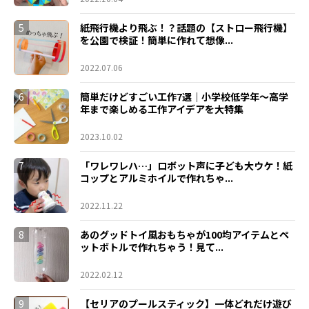
5
紙飛行機より飛ぶ！？話題の【ストロー飛行機】
を公園で検証！簡単に作れて想像...
2022.07.06
6
簡単だけどすごい工作7選｜小学校低学年〜高学
年まで楽しめる工作アイデアを大特集
2023.10.02
7
「ワレワレハ…」ロボット声に子ども大ウケ！紙
コップとアルミホイルで作れちゃ...
2022.11.22
8
あのグッドトイ風おもちゃが100均アイテムとペ
ットボトルで作れちゃう！見て...
2022.02.12
9
【セリアのプールスティック】一体どれだけ遊び