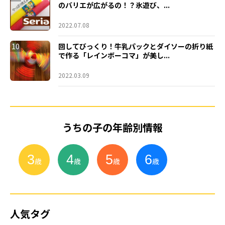
のバリエが広がるの！？氷遊び、...
2022.07.08
10
回してびっくり！牛乳パックとダイソーの折り紙
で作る「レインボーコマ」が美し...
2022.03.09
うちの子の年齢別情報
3
4
5
6
小
学
生
歳
歳
歳
歳
人気タグ