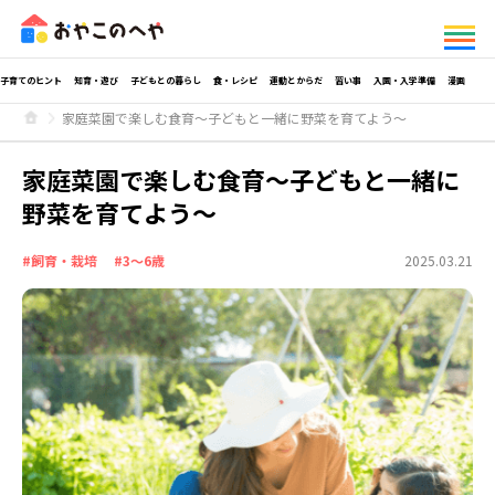
子育てのヒント
知育・遊び
子どもとの暮らし
食・レシピ
運動とからだ
習い事
入園・入学準備
漫画
家庭菜園で楽しむ食育～子どもと一緒に野菜を育てよう～
家庭菜園で楽しむ食育～子どもと一緒に
野菜を育てよう～
#飼育・栽培
#3～6歳
2025.03.21