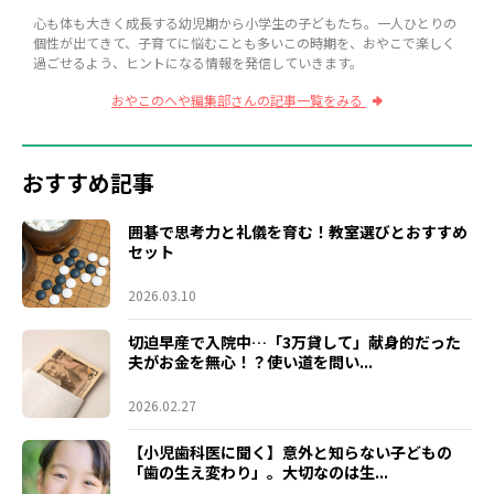
心も体も大きく成長する幼児期から小学生の子どもたち。一人ひとりの
個性が出てきて、子育てに悩むことも多いこの時期を、おやこで楽しく
過ごせるよう、ヒントになる情報を発信していきます。
おやこのへや編集部さんの記事一覧をみる
おすすめ記事
囲碁で思考力と礼儀を育む！教室選びとおすすめ
セット
2026.03.10
切迫早産で入院中…「3万貸して」献身的だった
夫がお金を無心！？使い道を問い...
2026.02.27
【小児歯科医に聞く】意外と知らない子どもの
「歯の生え変わり」。大切なのは生...