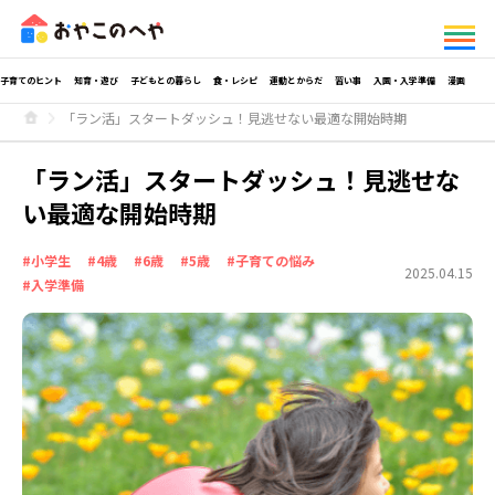
子育てのヒント
知育・遊び
子どもとの暮らし
食・レシピ
運動とからだ
習い事
入園・入学準備
漫画
「ラン活」スタートダッシュ！見逃せない最適な開始時期
「ラン活」スタートダッシュ！見逃せな
い最適な開始時期
#小学生
#4歳
#6歳
#5歳
#子育ての悩み
2025.04.15
#入学準備