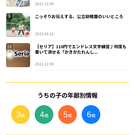
2021.12.08
9
こっそりお伝えする、公立幼稚園のいいところ
2025.09.19
10
【セリア】110円でエンドレス文字練習♪何度も
書いて消せる「かきかたれんし...
2022.12.08
うちの子の年齢別情報
3
4
5
6
小
学
生
歳
歳
歳
歳