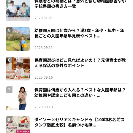
4
保護者との続柄とは？意外と悩む幼稚園願書や小
学校書類の書き方一覧
2023.01.21
5
幼稚園入園は何歳から？満3歳・年少・年中・年
長ごとの入園年齢早見表やベスト...
2023.09.11
6
保育園選びはどこ見ればよいの！？元保育士が教
える保活の意外なポイント
2025.09.16
7
保育園は何歳から入れる？ベストな入園年齢は？
幼稚園や認定こども園との違い・...
2023.09.13
8
ダイソー×セリア×キャンドゥ【100均お名前ス
タンプ徹底比較】名前つけ地獄...