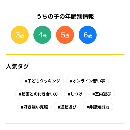
うちの子の年齢別情報
3
4
5
6
小
学
生
歳
歳
歳
歳
人気タグ
子どもクッキング
オンライン習い事
動画との付き合い方
しつけ
室内遊び
好き嫌い克服
運動遊び
非認知能力