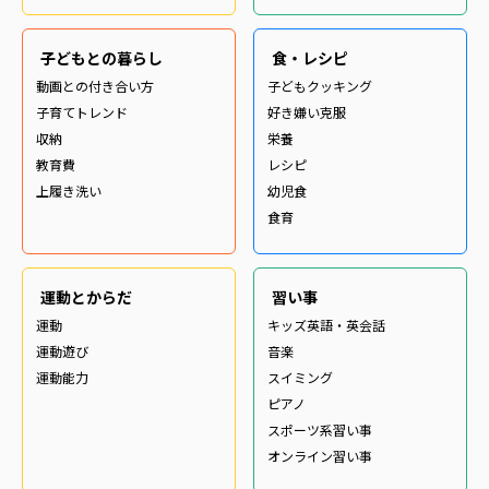
子どもとの暮らし
食・レシピ
動画との付き合い方
子どもクッキング
子育てトレンド
好き嫌い克服
収納
栄養
教育費
レシピ
上履き洗い
幼児食
食育
運動とからだ
習い事
運動
キッズ英語・英会話
運動遊び
音楽
運動能力
スイミング
ピアノ
スポーツ系習い事
オンライン習い事