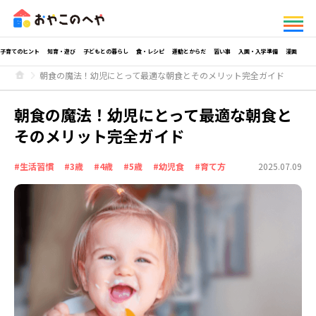
子育てのヒント
知育・遊び
子どもとの暮らし
食・レシピ
運動とからだ
習い事
入園・入学準備
漫画
朝食の魔法！幼児にとって最適な朝食とそのメリット完全ガイド
朝食の魔法！幼児にとって最適な朝食と
そのメリット完全ガイド
#生活習慣
#3歳
#4歳
#5歳
#幼児食
#育て方
2025.07.09