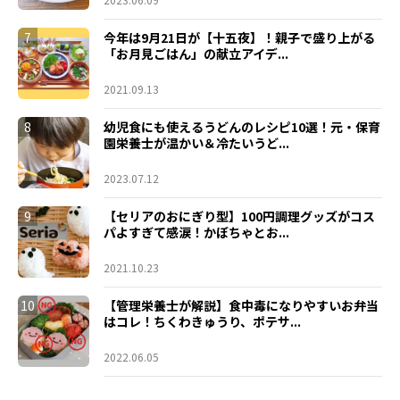
7
今年は9月21日が【十五夜】！親子で盛り上がる
「お月見ごはん」の献立アイデ...
2021.09.13
8
幼児食にも使えるうどんのレシピ10選！元・保育
園栄養士が温かい＆冷たいうど...
2023.07.12
9
【セリアのおにぎり型】100円調理グッズがコス
パよすぎて感涙！かぼちゃとお...
2021.10.23
10
【管理栄養士が解説】食中毒になりやすいお弁当
はコレ！ちくわきゅうり、ポテサ...
2022.06.05