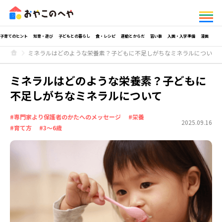
子育てのヒント
知育・遊び
子どもとの暮らし
食・レシピ
運動とからだ
習い事
入園・入学準備
漫画
ミネラルはどのような栄養素？子どもに不足しがちなミネラルについて
ミネラルはどのような栄養素？子どもに
不足しがちなミネラルについて
#専門家より保護者のかたへのメッセージ
#栄養
2025.09.16
#育て方
#3～6歳