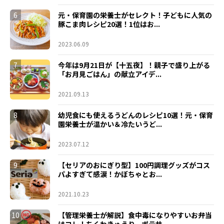
6
元・保育園の栄養士がセレクト！子どもに人気の
豚こま肉レシピ20選！1位はお...
2023.06.09
7
今年は9月21日が【十五夜】！親子で盛り上がる
「お月見ごはん」の献立アイデ...
2021.09.13
8
幼児食にも使えるうどんのレシピ10選！元・保育
園栄養士が温かい＆冷たいうど...
2023.07.12
9
【セリアのおにぎり型】100円調理グッズがコス
パよすぎて感涙！かぼちゃとお...
2021.10.23
10
【管理栄養士が解説】食中毒になりやすいお弁当