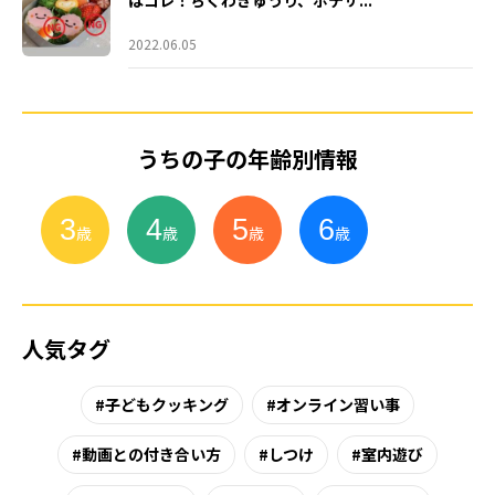
はコレ！ちくわきゅうり、ポテサ...
2022.06.05
うちの子の年齢別情報
3
4
5
6
小
学
生
歳
歳
歳
歳
人気タグ
子どもクッキング
オンライン習い事
動画との付き合い方
しつけ
室内遊び