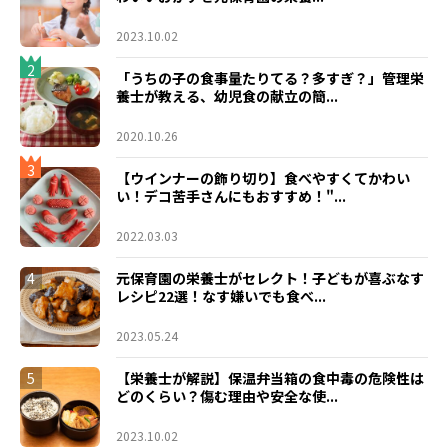
2023.10.02
2
「うちの子の食事量たりてる？多すぎ？」管理栄
養士が教える、幼児食の献立の簡...
2020.10.26
3
【ウインナーの飾り切り】食べやすくてかわい
い！デコ苦手さんにもおすすめ！"...
2022.03.03
4
元保育園の栄養士がセレクト！子どもが喜ぶなす
レシピ22選！なす嫌いでも食べ...
2023.05.24
5
【栄養士が解説】保温弁当箱の食中毒の危険性は
どのくらい？傷む理由や安全な使...
2023.10.02