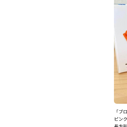
「ブ
ピンク
長方形