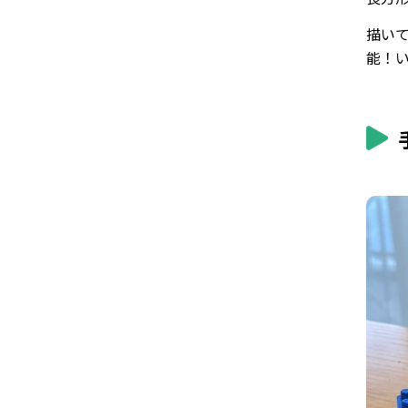
描い
能！