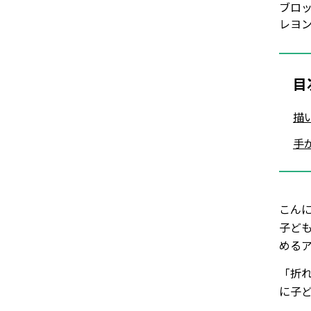
ブロ
レヨ
目
描
手
こん
子ど
める
「折
に子