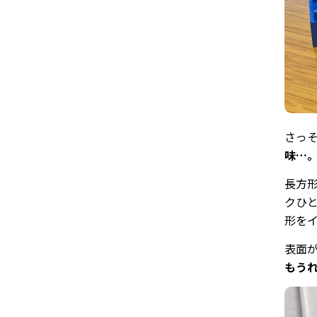
さっ
味…
長方
クひと
形を
表面
もう