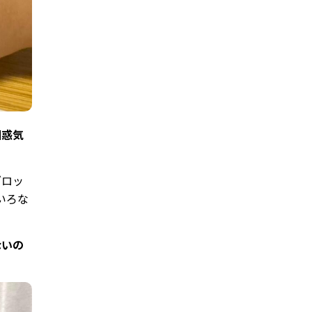
困惑気
ブロッ
いろな
ないの