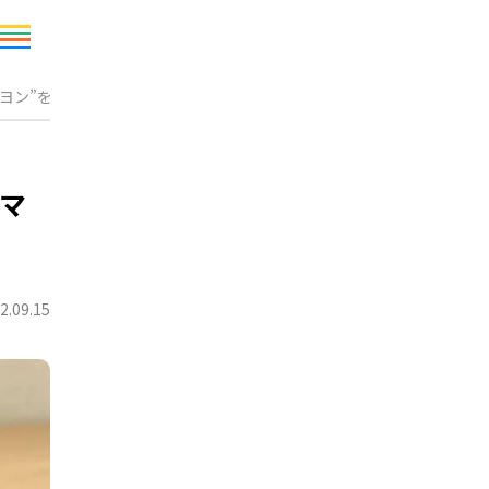
ヨン”を3歳児のママが大絶賛！
！
ママ
2.09.15