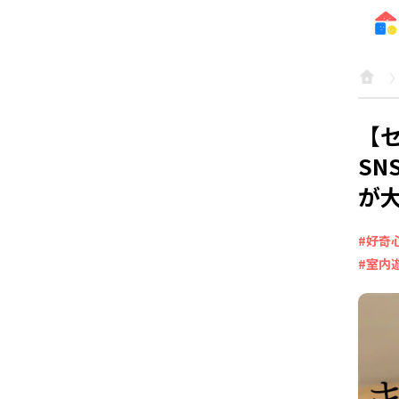
【
SN
が
#好奇
#室内