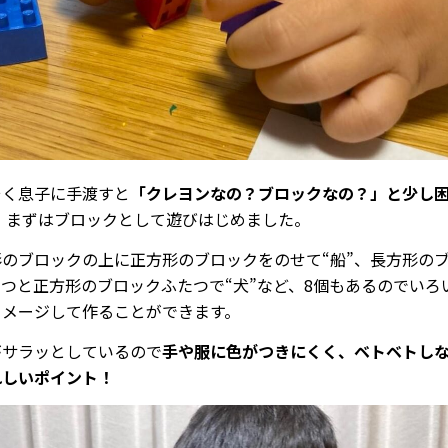
そく息子に手渡すと
「クレヨンなの？ブロックなの？」と少し
。
まずはブロックとして遊びはじめました。
形のブロックの上に正方形のブロックをのせて“船”、長方形の
つと正方形のブロックふたつで“犬”など、8個もあるのでいろ
イメージして作ることができます。
がサラッとしているので
手や服に色がつきにくく、ベトベトし
れしいポイント！