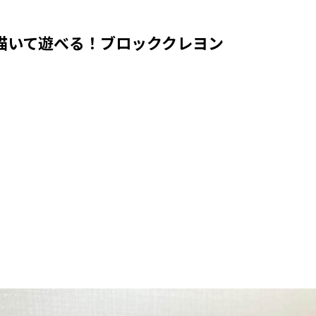
描いて遊べる！ブロッククレヨン
Loaded
:
53.57%
/
Mute