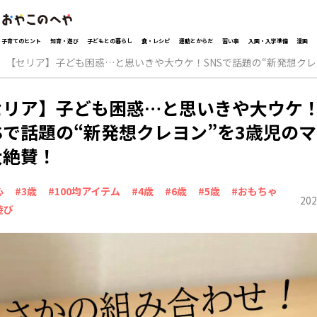
子育てのヒント
知育・遊び
子どもとの暮らし
食・レシピ
運動とからだ
習い事
入園・入学準備
漫画
【セリア】子ども困惑…と思いきや大ウケ！SNSで話題の“新発想クレ
セリア】子ども困惑…と思いきや大ウケ
Sで話題の“新発想クレヨン”を3歳児の
大絶賛！
心
#3歳
#100均アイテム
#4歳
#6歳
#5歳
#おもちゃ
202
遊び