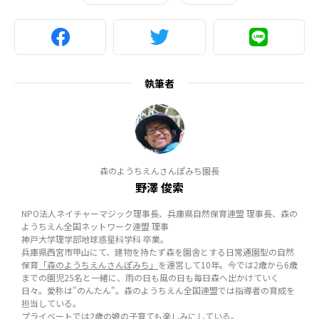
執筆者
森のようちえんさんぽみち園長
野澤 俊索
NPO法人ネイチャーマジック理事長、兵庫県自然保育連盟 理事長、森の
ようちえん全国ネットワーク連盟 理事
神戸大学理学部地球惑星科学科 卒業。
兵庫県西宮市甲山にて、建物を持たず森を園舎とする日常通園型の自然
保育
「森のようちえんさんぽみち」
を運営して10年。今では2歳から6歳
までの園児25名と一緒に、雨の日も風の日も毎日森へ出かけていく
日々。愛称は"のんたん"。森のようちえん全国連盟では指導者の育成を
担当している。
プライベートでは2歳の娘の子育ても楽しみにしている。