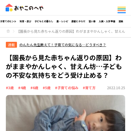
子育てのヒント
知育・遊び
子どもとの暮らし
食・レシピ
運動とからだ
習い事
入園・入学準備
漫画
【園長から見た赤ちゃん返りの原因】わがままやかんしゃく、甘えん坊
連載
のんたん先生教えて！子育ての気になる…どうすべき？
【園長から見た赤ちゃん返りの原因】わ
がままやかんしゃく、甘えん坊…子ども
の不安な気持ちをどう受け止める？
#3歳
#4歳
#6歳
#5歳
#子育ての悩み
#育て方
2022.10.25