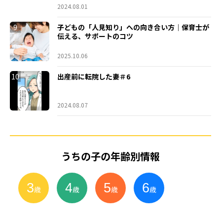
2024.08.01
9
子どもの「人見知り」への向き合い方｜保育士が
伝える、サポートのコツ
2025.10.06
10
出産前に転院した妻＃6
2024.08.07
うちの子の年齢別情報
3
4
5
6
小
学
生
歳
歳
歳
歳