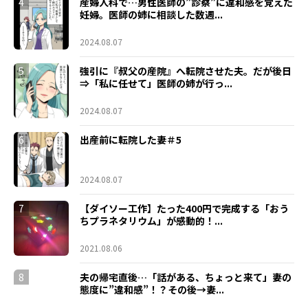
4
産婦人科で…男性医師の”診察”に違和感を覚えた
妊婦。医師の姉に相談した数週...
2024.08.07
5
強引に『叔父の産院』へ転院させた夫。だが後日
⇒「私に任せて」医師の姉が行っ...
2024.08.07
6
出産前に転院した妻＃5
2024.08.07
7
【ダイソー工作】たった400円で完成する「おう
ちプラネタリウム」が感動的！...
2021.08.06
8
夫の帰宅直後…「話がある、ちょっと来て」妻の
態度に”違和感”！？その後→妻...