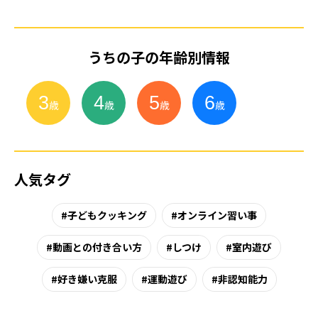
うちの子の年齢別情報
3
4
5
6
小
学
生
歳
歳
歳
歳
人気タグ
子どもクッキング
オンライン習い事
動画との付き合い方
しつけ
室内遊び
好き嫌い克服
運動遊び
非認知能力