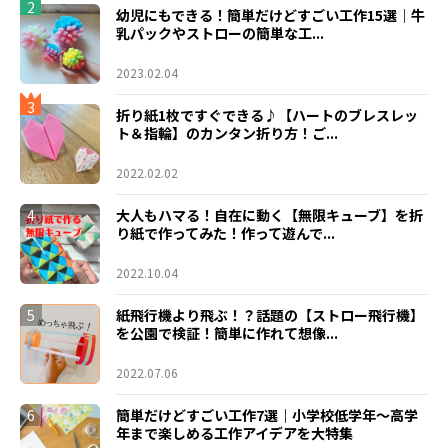
2
幼児にもできる！簡単だけどすごい工作15選｜牛
乳パックやストローの簡単な工...
2023.02.04
3
折り紙1枚ですぐできる♪【ハートのブレスレッ
ト＆指輪】のカンタン折り方！ご...
2022.02.02
4
大人もハマる！自在に動く【無限キューブ】を折
り紙で作ってみた！作って遊んで...
2022.10.04
5
紙飛行機より飛ぶ！？話題の【ストロー飛行機】
を公園で検証！簡単に作れて想像...
2022.07.06
6
簡単だけどすごい工作7選｜小学校低学年〜高学
年まで楽しめる工作アイデアを大特集