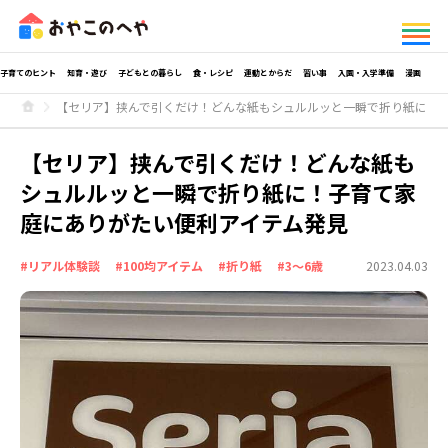
子育てのヒント
知育・遊び
子どもとの暮らし
食・レシピ
運動とからだ
習い事
入園・入学準備
漫画
【セリア】挟んで引くだけ！どんな紙もシュルルッと一瞬で折り紙に！
【セリア】挟んで引くだけ！どんな紙も
シュルルッと一瞬で折り紙に！子育て家
庭にありがたい便利アイテム発見
#リアル体験談
#100均アイテム
#折り紙
#3～6歳
2023.04.03