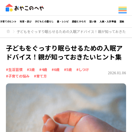
子育てのヒント
知育・遊び
子どもとの暮らし
食・レシピ
運動とからだ
習い事
入園・入学準備
漫画
子どもをぐっすり眠らせるための入眠アドバイス！親が知っておきたい
子どもをぐっすり眠らせるための入眠ア
ドバイス！親が知っておきたいヒント集
#生活習慣
#3歳
#4歳
#6歳
#5歳
#しつけ
2026.01.06
#子育ての悩み
#育て方