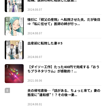
妊婦。医師の姉に相談した数週...
2024.08.07
5
強引に『叔父の産院』へ転院させた夫。だが後日
⇒「私に任せて」医師の姉が行っ...
2024.08.07
6
出産前に転院した妻＃5
2024.08.07
7
【ダイソー工作】たった400円で完成する「おう
ちプラネタリウム」が感動的！...
2021.08.06
8
夫の帰宅直後…「話がある、ちょっと来て」妻の
態度に”違和感”！？その後→妻...
2024.08.01