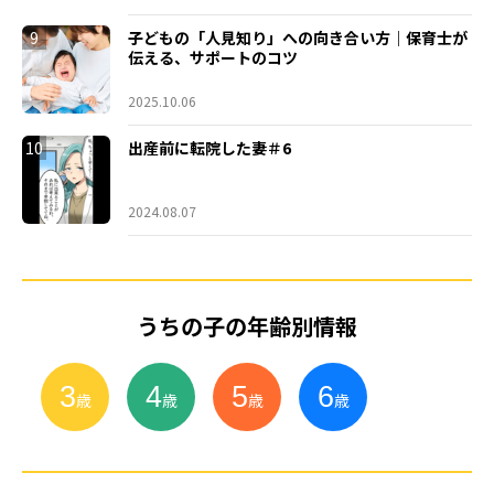
9
子どもの「人見知り」への向き合い方｜保育士が
伝える、サポートのコツ
2025.10.06
10
出産前に転院した妻＃6
2024.08.07
うちの子の年齢別情報
3
4
5
6
小
学
生
歳
歳
歳
歳