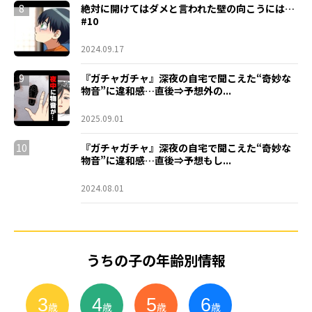
8
絶対に開けてはダメと言われた壁の向こうには…
#10
2024.09.17
9
『ガチャガチャ』深夜の自宅で聞こえた“奇妙な
物音”に違和感…直後⇒予想外の...
2025.09.01
10
『ガチャガチャ』深夜の自宅で聞こえた“奇妙な
物音”に違和感…直後⇒予想もし...
2024.08.01
うちの子の年齢別情報
3
4
5
6
小
学
生
歳
歳
歳
歳