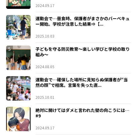
2024.09.17
4
運動会で…昼食時、保護者がまさかのバーベキュ
ー開始。学校が注意した結果⇒【...
2025.10.03
5
子どもを守る防災教育～楽しい学びと学校の取り
組み～
2024.08.05
6
運動会で…確保した場所に見知らぬ保護者が“当
然の顔”で相席。言葉を失った直...
2025.10.01
7
絶対に開けてはダメと言われた壁の向こうには…
#9
2024.09.17