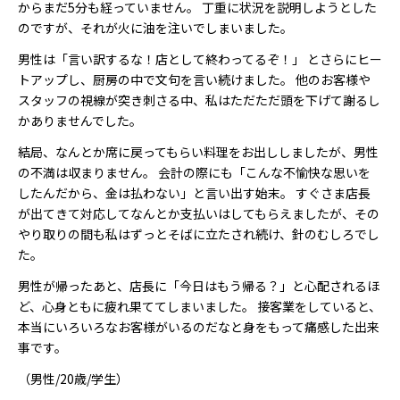
からまだ5分も経っていません。 丁重に状況を説明しようとした
のですが、それが火に油を注いでしまいました。
男性は「言い訳するな！店として終わってるぞ！」 とさらにヒー
トアップし、厨房の中で文句を言い続けました。 他のお客様や
スタッフの視線が突き刺さる中、私はただただ頭を下げて謝るし
かありませんでした。
結局、なんとか席に戻ってもらい料理をお出ししましたが、男性
の不満は収まりません。 会計の際にも「こんな不愉快な思いを
したんだから、金は払わない」と言い出す始末。 すぐさま店長
が出てきて対応してなんとか支払いはしてもらえましたが、その
やり取りの間も私はずっとそばに立たされ続け、針のむしろでし
た。
男性が帰ったあと、店長に「今日はもう帰る？」と心配されるほ
ど、心身ともに疲れ果ててしまいました。 接客業をしていると、
本当にいろいろなお客様がいるのだなと身をもって痛感した出来
事です。
（男性/20歳/学生）