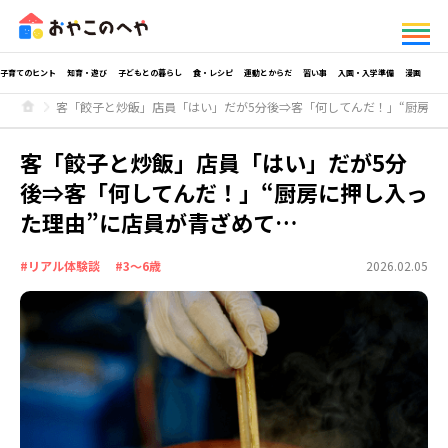
子育てのヒント
知育・遊び
子どもとの暮らし
食・レシピ
運動とからだ
習い事
入園・入学準備
漫画
客「餃子と炒飯」店員「はい」だが5分後⇒客「何してんだ！」“厨房に
客「餃子と炒飯」店員「はい」だが5分
後⇒客「何してんだ！」“厨房に押し入っ
た理由”に店員が青ざめて…
#リアル体験談
#3～6歳
2026.02.05