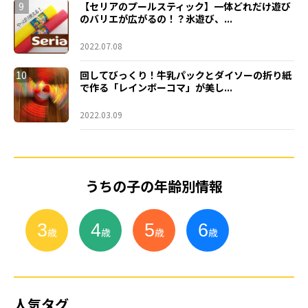
9
【セリアのプールスティック】一体どれだけ遊び
のバリエが広がるの！？氷遊び、...
2022.07.08
10
回してびっくり！牛乳パックとダイソーの折り紙
で作る「レインボーコマ」が美し...
2022.03.09
うちの子の年齢別情報
3
4
5
6
小
学
生
歳
歳
歳
歳
人気タグ