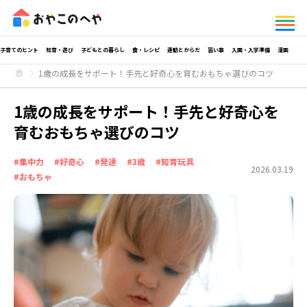
子育てのヒント
知育・遊び
子どもとの暮らし
食・レシピ
運動とからだ
習い事
入園・入学準備
漫画
1歳の成長をサポート！手先と好奇心を育むおもちゃ選びのコツ
1歳の成長をサポート！手先と好奇心を
育むおもちゃ選びのコツ
#集中力
#好奇心
#発達
#3歳
#知育玩具
2026.03.19
#おもちゃ