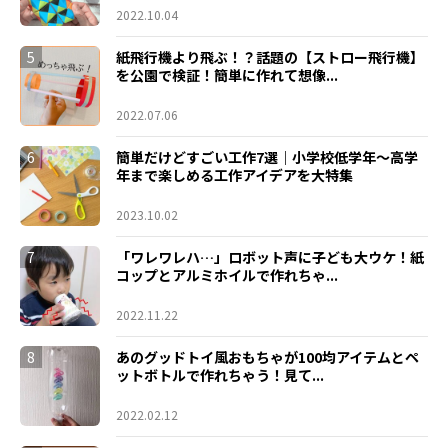
2022.10.04
5
紙飛行機より飛ぶ！？話題の【ストロー飛行機】
を公園で検証！簡単に作れて想像...
2022.07.06
6
簡単だけどすごい工作7選｜小学校低学年〜高学
年まで楽しめる工作アイデアを大特集
2023.10.02
7
「ワレワレハ…」ロボット声に子ども大ウケ！紙
コップとアルミホイルで作れちゃ...
2022.11.22
8
あのグッドトイ風おもちゃが100均アイテムとペ
ットボトルで作れちゃう！見て...
2022.02.12