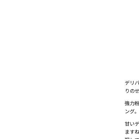
デリ
りの
強力
ング。
甘い
ます