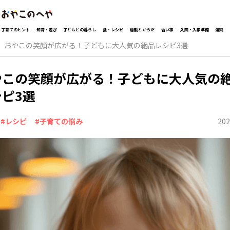
子育てのヒント
知育・遊び
子どもとの暮らし
食・レシピ
運動とからだ
習い事
入園・入学準備
漫画
おやこの笑顔が広がる！子どもに大人気の絶品レシピ3選
やこの笑顔が広がる！子どもに大人気の
ピ3選
202
#レシピ
#子育ての悩み