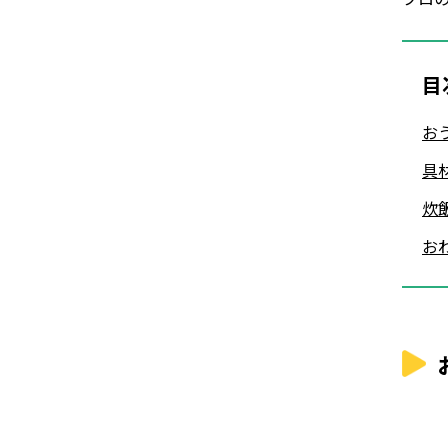
目
お
具
炊
お