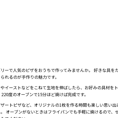
/
Mute
バリーで人気のピザをおうちで作ってみませんか。 好きな具を
せられるのが手作りの魅力です。
粉やイーストなどをこねて生地を伸ばしたら、お好みの具材を
 220度のオーブンで15分ほど焼けば完成です。
デザートピザなど、オリジナルの1枚を作る時間も楽しい思い出
ね。 オーブンがないときはフライパンでも手軽に焼けるので、