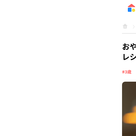
お
レシ
#3歳