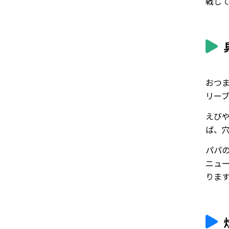
戦し
おつ
リー
えび
ば、
パパ
ニュ
りま