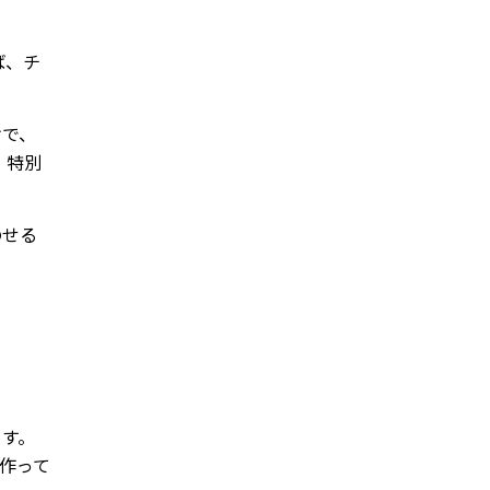
ば、チ
けで、
、特別
のせる
ます。
作って