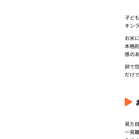
子ど
キン
お米
本格
感の
卵で
だけ
見た
一見