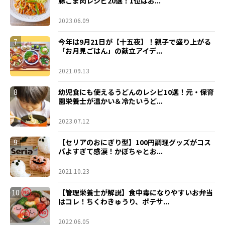
豚こま肉レシピ20選！1位はお...
2023.06.09
7
今年は9月21日が【十五夜】！親子で盛り上がる
「お月見ごはん」の献立アイデ...
2021.09.13
8
幼児食にも使えるうどんのレシピ10選！元・保育
園栄養士が温かい＆冷たいうど...
2023.07.12
9
【セリアのおにぎり型】100円調理グッズがコス
パよすぎて感涙！かぼちゃとお...
2021.10.23
10
【管理栄養士が解説】食中毒になりやすいお弁当
はコレ！ちくわきゅうり、ポテサ...
2022.06.05