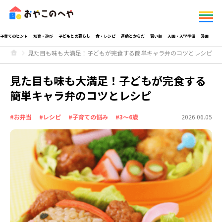
子育てのヒント
知育・遊び
子どもとの暮らし
食・レシピ
運動とからだ
習い事
入園・入学準備
漫画
見た目も味も大満足！子どもが完食する簡単キャラ弁のコツとレシピ
見た目も味も大満足！子どもが完食する
簡単キャラ弁のコツとレシピ
#お弁当
#レシピ
#子育ての悩み
#3～6歳
2026.06.05