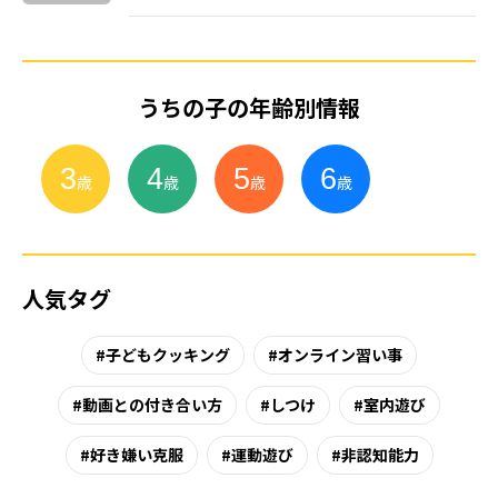
うちの子の年齢別情報
3
4
5
6
小
学
生
歳
歳
歳
歳
人気タグ
子どもクッキング
オンライン習い事
動画との付き合い方
しつけ
室内遊び
好き嫌い克服
運動遊び
非認知能力